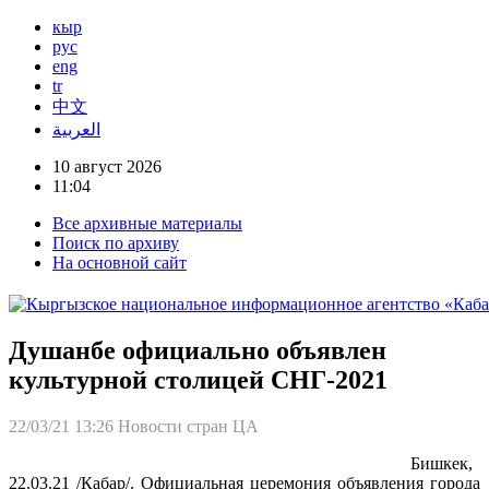
кыр
рус
eng
tr
中文
العربية
10 август 2026
11:04
Все архивные материалы
Поиск по архиву
На основной сайт
Душанбе официально объявлен
культурной столицей СНГ-2021
22/03/21 13:26
Новости стран ЦА
Бишкек,
22.03.21 /Кабар/. Официальная церемония объявления города