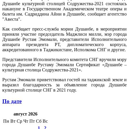
Душанбе культурной столицей Содружества-2021 состоялась
накануне в Государственном Академическом театре оперы и
балета им. Садриддина Айни в Душанбе, сообщает агентство
"Авеста".
Как сообщает пресс-служба мэрии Душанбе, в мероприятии
приняли участие председатель Маджлиси милли, мэр города
Душанбе Рустам Эмомали, представители Исполнительного
аппарата президента РТ, дипломатического корпуса,
аккредитованного в Таджикистане, Исполкома СНГ и другие.
Представители Исполнительного комитета СНГ вручили мэру
города Душанбе Рустаму Эмомали Сертификат «Душанбе –
культурная столица Содружества-2021».
Рустам Эмомали приветствовал гостей на таджикской земле и
выразил благодарность за объявление города Душанбе
культурной столице СНГ в 2021 году.
По дате
август 2026
Пн
Вт
Ср
Чт
Пт
Сб
Вс
1
2