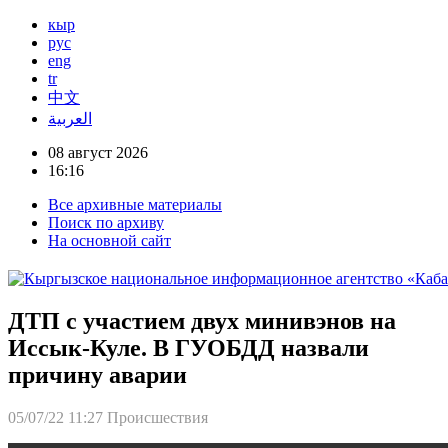
кыр
рус
eng
tr
中文
العربية
08 август 2026
16:16
Все архивные материалы
Поиск по архиву
На основной сайт
ДТП с участием двух минивэнов на
Иссык-Куле. В ГУОБДД назвали
причину аварии
05/07/22 11:27
Происшествия