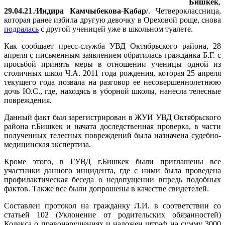
Бишкек
,
29.04.21
./
Индира
Камчыбекова
-
Кабар
/. Четвероклассница,
которая ранее избила другую девочку в Ореховой роще, снова
подралась
с другой ученицей уже в школьном туалете.
Как сообщает пресс-служба УВД Октябрьского района, 28
апреля с письменным заявлением обратилась гражданка Б.Г. с
просьбой принять меры в отношении ученицы одной из
столичных школ Ч.А. 2011 года рождения, которая 25 апреля
текущего года позвала на разговор ее несовершеннолетнюю
дочь Ю.С., где, находясь в уборной школы, нанесла телесные
повреждения.
Данный факт был зарегистрирован в ЖУИ УВД Октябрьского
района г.Бишкек и начата доследственная проверка, в части
полученных телесных повреждений была назначена судебно-
медицинская экспертиза.
Кроме этого, в ГУВД г.Бишкек были приглашены все
участники данного инцидента, где с ними была проведена
профилактическая беседа о недопущении впредь подобных
фактов. Также все были допрошены в качестве свидетелей.
Составлен протокол на гражданку Л.И. в соответствии со
статьей 102 (Уклонение от родительских обязанностей)
Кодекса о правонарушениях и наложен штраф на сумму 3000