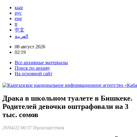
кыр
рус
eng
tr
中文
العربية
08 август 2026
02:19
Все архивные материалы
Поиск по архиву
На основной сайт
Драка в школьном туалете в Бишкеке.
Родителей девочки оштрафовали на 3
тыс. сомов
29/04/22 00:37
Происшествия