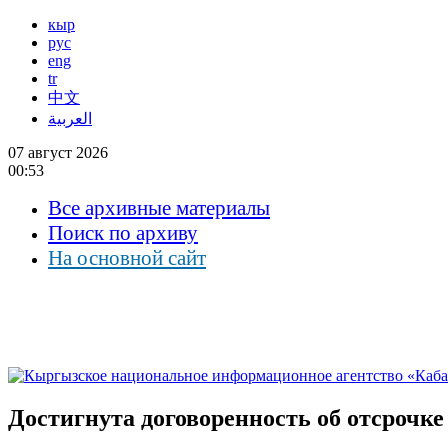
кыр
рус
eng
tr
中文
العربية
07 август 2026
00:53
Все архивные материалы
Поиск по архиву
На основной сайт
Достигнута договоренность об отсрочке