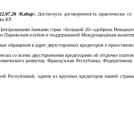
2.07.20 /Кабар/.
Достигнута договоренность практически со 
ва КР.
Центральными банками стран «Большой 20» одобрена Инициати
0» и Парижским клубом и поддержанной Международным валютны
ые обращения в адрес двухсторонних кредиторов о приостанов
чески со всеми двусторонними кредиторами об отсрочке платеж
номического развития, Французская Республика, Федеративная 
ной Республикой, одним из крупных кредиторов нашей страны