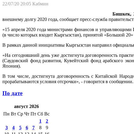
22/07/20 20:05
Кабмин
Бишкек, 2
внешнему долгу 2020 года, сообщает пресс-служба правительст
«15 апреля 2020 года министрами финансов и управляющими 
(в число которых входит Кыргызстан), принятой «Большой 2
В рамках данной инициативы Кыргызстан направил официальн
«На сегодняшний день уже достигнута договоренность практи
(Саудовский фонд развития, Кувейтский фонд арабского эко
Япония).
В том числе, достигнута договоренность с Китайской Народ
прорабатываются условия отсрочки», - говорится в сообщении.
По дате
август 2026
Пн
Вт
Ср
Чт
Пт
Сб
Вс
1
2
3
4
5
6
7
8
9