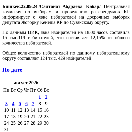
Бишкек
,
22.09.24
./
Салтанат
Абдраева
-
Кабар
/. Центральная
комиссия по выборам и проведению референдумов КР
информирует о явке избирателей на досрочных выборах
депутата Жогорку Кенеша КР по Сузакскому округу.
По данным ЦИК, явка избирателей на 18.00 часов составила
15 тыс.119 избирателей, что составляет 12,15% от общего
количества избирателей.
Общее количество избирателей по данному избирательному
округу составляет 124 тыс. 429 избирателей.
По дате
август 2026
Пн
Вт
Ср
Чт
Пт
Сб
Вс
1
2
3
4
5
6
7
8
9
10
11
12
13
14
15
16
17
18
19
20
21
22
23
24
25
26
27
28
29
30
31