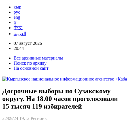
кыр
рус
eng
tr
中文
العربية
07 август 2026
20:44
Все архивные материалы
Поиск по архиву
На основной сайт
Досрочные выборы по Сузакскому
округу. На 18.00 часов проголосовали
15 тысяч 119 избирателей
22/09/24 19:12
Регионы