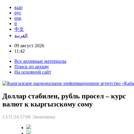
кыр
рус
eng
tr
中文
العربية
09 август 2026
11:42
Все архивные материалы
Поиск по архиву
На основной сайт
Доллар стабилен, рубль просел – курс
валют к кыргызскому сому
13/11/24 17:06
Экономика