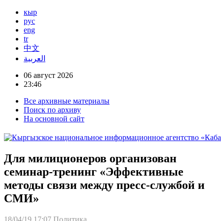
кыр
рус
eng
tr
中文
العربية
06 август 2026
23:46
Все архивные материалы
Поиск по архиву
На основной сайт
Для милиционеров организован
семинар-тренинг «Эффективные
методы связи между пресс-службой и
СМИ»
18/04/19 17:07
Политика