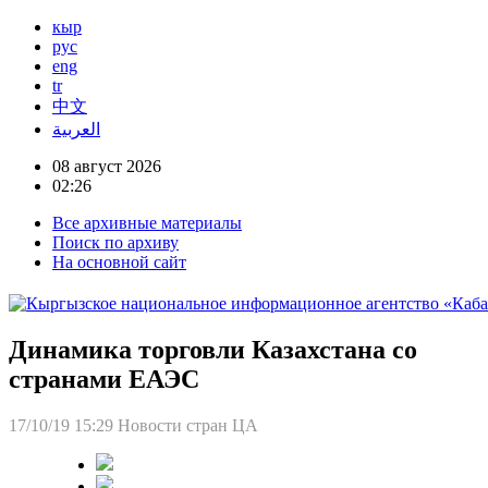
кыр
рус
eng
tr
中文
العربية
08 август 2026
02:26
Все архивные материалы
Поиск по архиву
На основной сайт
Динамика торговли Казахстана со
странами ЕАЭС
17/10/19 15:29
Новости стран ЦА