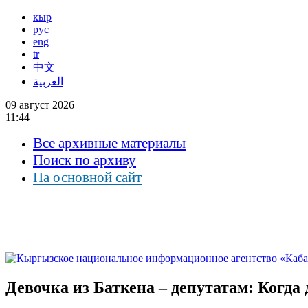
кыр
рус
eng
tr
中文
العربية
09 август 2026
11:44
Все архивные материалы
Поиск по архиву
На основной сайт
Девочка из Баткена – депутатам: Когда