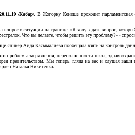
0.11.19 /Кабар/.
В Жогорку Кенеше проходит парламентская с
 вопрос о ситуации на границе. «Я хочу задать вопрос, который
естрелок. Что вы делаете, чтобы решить эту проблему?» - спроси
Вице-спикер Аида Касымалиева пообещала взять на контроль дан
это проблемы загрязнения, переполненности школ, здравоохран
ред правительством. Мы теперь, глядя на вас и слушая ваши 
нардеп Наталья Никитенко.