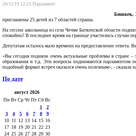
20/11/19 12:23
Парламент
Бишкек, 2
приглашены 25 детей из 7 областей страны.
На сессии школьница из села Чечме Баткенской области подняла
спокойно? В последнее время на границе участились случаи пер
Депутатам осталось мало времени на предоставление ответа. 
«Вы сегодня подняли очень актуальные проблемы в стране – 
образования и т.д. Эти вопросы поднимаются парламентом пе
подобный формат встреч оказался очень полезным», - сказала 
По дате
август 2026
Пн
Вт
Ср
Чт
Пт
Сб
Вс
1
2
3
4
5
6
7
8
9
10
11
12
13
14
15
16
17
18
19
20
21
22
23
24
25
26
27
28
29
30