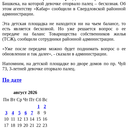
Бишкека, на которой девочке оторвало палец – бесхозная. Об
этом агентству «Кабар» сообщили в Свердловской районной
администрации.
Эта детская площадка не находится ни на чьем балансе, то
есть является бесхозной. Но уже решается вопрос о ее
передаче на баланс Товарищества собственников жилья
(ТСЖ), сообщили сотрудники районной администрации.
«Уже после передачи можно будет поднимать вопрос о ее
обновлении и так далее», - сказали в администрации.
Напомним, на детской площадке во дворе домов по пр. Чуй
73, 3-летней девочке оторвало палец.
По дате
август 2026
Пн
Вт
Ср
Чт
Пт
Сб
Вс
1
2
3
4
5
6
7
8
9
10
11
12
13
14
15
16
17
18
19
20
21
22
23