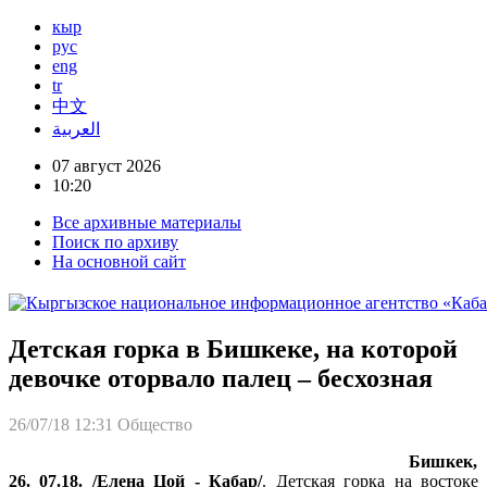
кыр
рус
eng
tr
中文
العربية
07 август 2026
10:20
Все архивные материалы
Поиск по архиву
На основной сайт
Детская горка в Бишкеке, на которой
девочке оторвало палец – бесхозная
26/07/18 12:31
Общество
Бишкек,
26. 07.18. /Елена Цой - Кабар/
. Детская горка на востоке