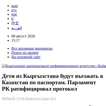
кыр
рус
eng
tr
中文
العربية
08 август 2026
15:17
Все архивные материалы
Поиск по архиву
На основной сайт
Дети из Кыргызстана будут въезжать в
Казахстан по паспортам. Парламент
РК ратифицировал протокол
09/04/20 13:36
Новости стран ЦА