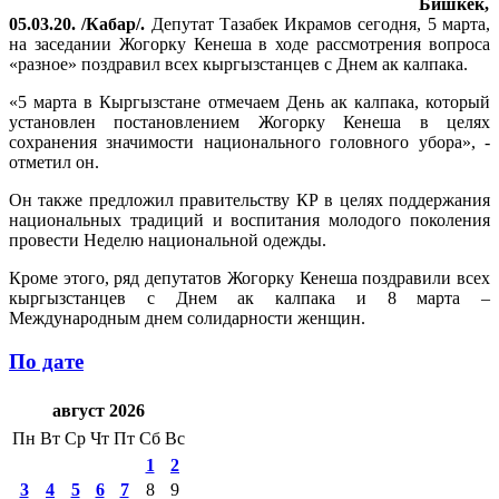
Бишкек,
05.03.20. /Кабар/.
Депутат Тазабек Икрамов сегодня, 5 марта,
на заседании Жогорку Кенеша в ходе рассмотрения вопроса
«разное» поздравил всех кыргызстанцев с Днем ак калпака.
«5 марта в Кыргызстане отмечаем День ак калпака, который
установлен постановлением Жогорку Кенеша в целях
сохранения значимости национального головного убора», -
отметил он.
Он также предложил правительству КР в целях поддержания
национальных традиций и воспитания молодого поколения
провести Неделю национальной одежды.
Кроме этого, ряд депутатов Жогорку Кенеша поздравили всех
кыргызстанцев с Днем ак калпака и 8 марта –
Международным днем солидарности женщин.
По дате
август 2026
Пн
Вт
Ср
Чт
Пт
Сб
Вс
1
2
3
4
5
6
7
8
9