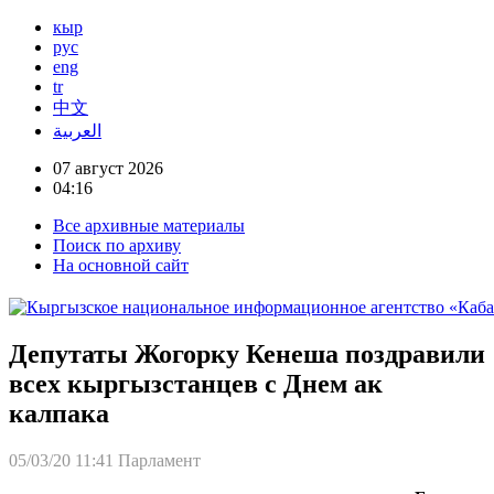
кыр
рус
eng
tr
中文
العربية
07 август 2026
04:16
Все архивные материалы
Поиск по архиву
На основной сайт
Депутаты Жогорку Кенеша поздравили
всех кыргызстанцев с Днем ак
калпака
05/03/20 11:41
Парламент