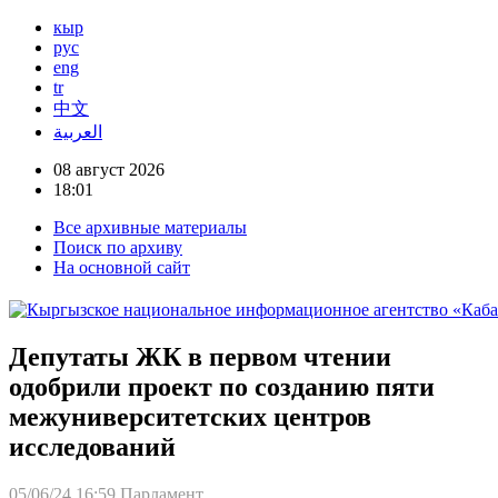
кыр
рус
eng
tr
中文
العربية
08 август 2026
18:01
Все архивные материалы
Поиск по архиву
На основной сайт
Депутаты ЖК в первом чтении
одобрили проект по созданию пяти
межуниверситетских центров
исследований
05/06/24 16:59
Парламент