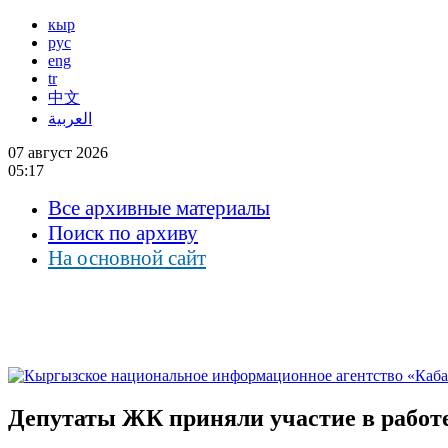
кыр
рус
eng
tr
中文
العربية
07 август 2026
05:17
Все архивные материалы
Поиск по архиву
На основной сайт
Депутаты ЖК приняли участие в работе