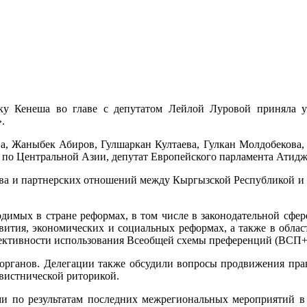
у Кенеша во главе с депутатом Лейлой Луровой приняла уч
.
ва, Жаныбек Абиров, Гулшаркан Култаева, Гулкан Молдобекова
и по Центральной Азии, депутат Европейского парламента Атид
ества и партнерских отношений между Кыргызской Республикой 
имых в стране реформах, в том числе в законодательной сфере,
вития, экономических и социальных реформах, а также в обла
ективности использования Всеобщей схемы преференций (ВСП+
 органов. Делегации также обсудили вопросы продвижения пра
вистнической риторикой.
ями по результатам последних межрегиональных мероприятий в