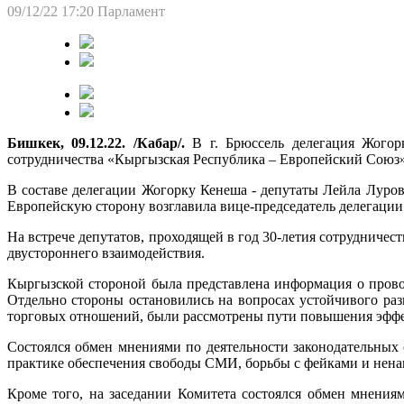
09/12/22 17:20
Парламент
Бишкек, 09.12.22. /Кабар/.
В г. Брюссель делегация Жогорк
сотрудничества «Кыргызская Республика – Европейский Союз»
В составе делегации Жогорку Кенеша - депутаты Лейла Луро
Европейскую сторону возглавила вице-председатель делегаци
На встрече депутатов, проходящей в год 30-летия сотруднич
двустороннего взаимодействия.
Кыргызской стороной была представлена информация о провод
Отдельно стороны остановились на вопросах устойчивого раз
торговых отношений, были рассмотрены пути повышения эфф
Состоялся обмен мнениями по деятельности законодательных
практике обеспечения свободы СМИ, борьбы с фейками и нена
Кроме того, на заседании Комитета состоялся обмен мнени