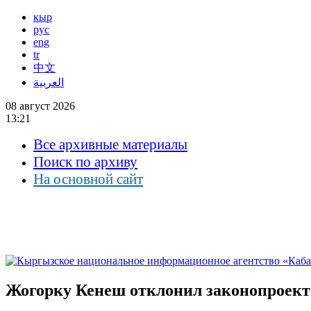
кыр
рус
eng
tr
中文
العربية
08 август 2026
13:21
Все архивные материалы
Поиск по архиву
На основной сайт
Жогорку Кенеш отклонил законопроект