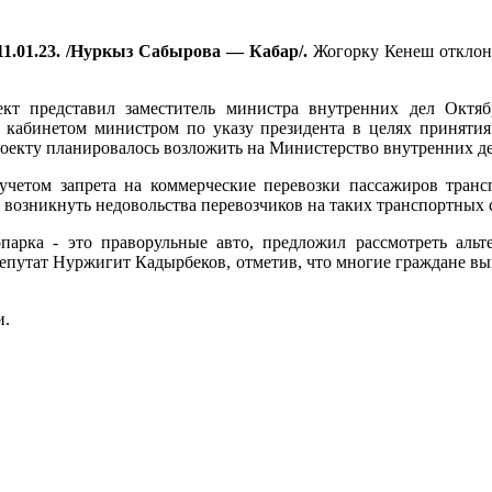
1.01.23. /Нуркыз Сабырова — Кабар/.
Жогорку Кенеш отклони
ект представил заместитель министра внутренних дел Октяб
ан кабинетом министром по указу президента в целях приняти
оекту планировалось возложить на Министерство внутренних де
 учетом запрета на коммерческие перевозки пассажиров тран
 возникнуть недовольства перевозчиков на таких транспортных 
парка - это праворульные авто, предложил рассмотреть альт
 Депутат Нуржигит Кадырбеков, отметив, что многие граждане 
и.