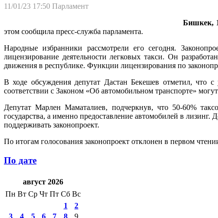
11/01/23 17:50
Парламент
Бишкек, 1
этом сообщила пресс-служба парламента.
Народные избранники рассмотрели его сегодня. Законопро
лицензирование деятельности легковых такси. Он разработ
движения в республике. Функции лицензирования по законопр
В ходе обсуждения депутат Дастан Бекешев отметил, что с
соответствии с Законом «Об автомобильном транспорте» могут
Депутат Марлен Маматалиев, подчеркнув, что 50-60% таксо
государства, а именно предоставление автомобилей в лизинг.
поддерживать законопроект.
По итогам голосования законопроект отклонен в первом чтени
По дате
август 2026
Пн
Вт
Ср
Чт
Пт
Сб
Вс
1
2
3
4
5
6
7
8
9