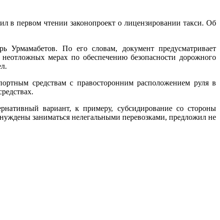
л в первом чтении законопроект о лицензировании такси. Об
рь Урмамабетов. По его словам, документ предусматривает
я неотложных мерах по обеспечению безопасности дорожного
л.
спортным средствам с правосторонним расположением руля в
средствах.
ернативный вариант, к примеру, субсидирование со стороны
вынуждены заниматься нелегальными перевозками, предложил не