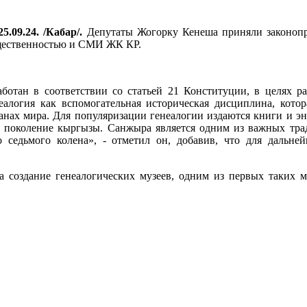
5.09.24. /Кабар/.
Депутаты Жогорку Кенеша приняли законопр
общественностью и СМИ ЖК КР.
аботан в соответствии со статьей 21 Конституции, в целях р
алогия как вспомогательная историческая дисциплина, кото
анах мира. Для популяризации генеалогии издаются книги и эн
в поколение кыргызы. Санжыра является одним из важных тра
 седьмого колена», - отметил он, добавив, что для дальне
а создание генеалогических музеев, одним из первых таких 