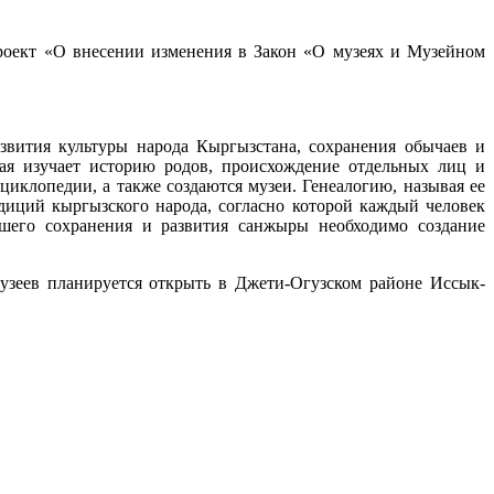
оект «О внесении изменения в Закон «О музеях и Музейном
азвития культуры народа Кыргызстана, сохранения обычаев и
рая изучает историю родов, происхождение отдельных лиц и
циклопедии, а также создаются музеи. Генеалогию, называя ее
диций кыргызского народа, согласно которой каждый человек
йшего сохранения и развития санжыры необходимо создание
музеев планируется открыть в Джети-Огузском районе Иссык-