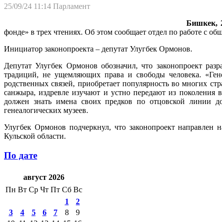
25/09/24 11:14
Парламент
Бишкек, 2
фонде» в трех чтениях. Об этом сообщает отдел по работе с 
Инициатор законопроекта – депутат Улугбек Ормонов.
Депутат Улугбек Ормонов обозначил, что законопроект разр
традиций, не ущемляющих права и свободы человека. «Гене
родственных связей, приобретает популярность во многих стр
санжыра, издревле изучают и устно передают из поколения 
должен знать имена своих предков по отцовской линии до
генеалогических музеев.
Улугбек Ормонов подчеркнул, что законопроект направлен н
Кульской области.
По дате
август 2026
Пн
Вт
Ср
Чт
Пт
Сб
Вс
1
2
3
4
5
6
7
8
9