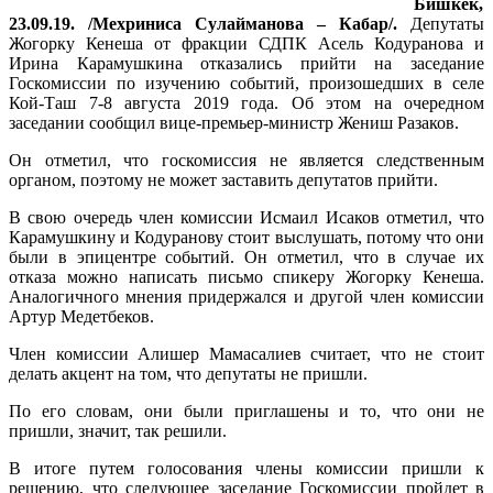
Бишкек,
23.09.19. /Мехриниса Сулайманова – Кабар/.
Депутаты
Жогорку Кенеша от фракции СДПК Асель Кодуранова и
Ирина Карамушкина отказались прийти на заседание
Госкомиссии по изучению событий, произошедших в селе
Кой-Таш 7-8 августа 2019 года. Об этом на очередном
заседании сообщил вице-премьер-министр Жениш Разаков.
Он отметил, что госкомиссия не является следственным
органом, поэтому не может заставить депутатов прийти.
В свою очередь член комиссии Исмаил Исаков отметил, что
Карамушкину и Кодуранову стоит выслушать, потому что они
были в эпицентре событий. Он отметил, что в случае их
отказа можно написать письмо спикеру Жогорку Кенеша.
Аналогичного мнения придержался и другой член комиссии
Артур Медетбеков.
Член комиссии Алишер Мамасалиев считает, что не стоит
делать акцент на том, что депутаты не пришли.
По его словам, они были приглашены и то, что они не
пришли, значит, так решили.
В итоге путем голосования члены комиссии пришли к
решению, что следующее заседание Госкомиссии пройдет в