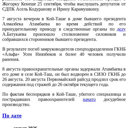
Жогорку Кенеше 25 сентября, чтобы выслушать депутатов от
СДПК Асель Кодуранову и Ирину Карамушкину.
7 августа вечером в Кой-Таше в доме бывшего президента
Алмазбека Атамбаева во время действий по его
принудительному приводу в следственные органы по
делу
А.Батукаева произошло столкновение силовиков и
собравшихся сторонников бывшего президента.
В результате погиб замруководителя спецподразделения ГКНБ
«Альфа» Усен Ниязбеков и более 40 человек получили
ранения.
8 августа правоохранительные органы задержали Атамбаева в
его доме в селе Кой-Таш, он был водворен в СИЗО ГКНБ до
26 августа. 20 августа Первомайский райсуд продлил срок его
содержания под стражей до 26 октября текущего года.
По фактам беспорядков в Кой-Таше, убитого спецназовца и
пострадавших правоохранителей
начато
досудебное
производство.
По дате