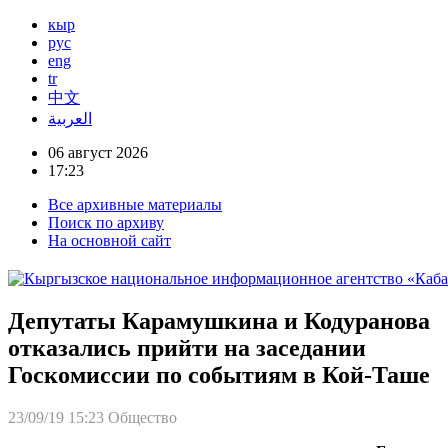
кыр
рус
eng
tr
中文
العربية
06 август 2026
17:23
Все архивные материалы
Поиск по архиву
На основной сайт
Депутаты Карамушкина и Кодуранова
отказались прийти на заседании
Госкомиссии по событиям в Кой-Таше
23/09/19 15:23
Общество