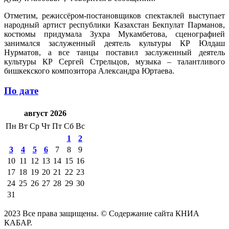
Отметим, режиссёром-постановщиков спектаклей выступает
народный артист республики Казахстан Бекпулат Парманов,
костюмы придумала Зухра Мукамбетова, сценографией
занимался заслуженный деятель культуры КР Юлдаш
Нурматов, а все танцы поставил заслуженный деятель
культуры КР Сергей Стрельцов, музыка – талантливого
бишкекского композитора Александра Юртаева.
По дате
август 2026
Пн
Вт
Ср
Чт
Пт
Сб
Вс
1
2
3
4
5
6
7
8
9
10
11
12
13
14
15
16
17
18
19
20
21
22
23
24
25
26
27
28
29
30
31
2023 Все права защищены. © Содержание сайта КНИА
КАБАР.