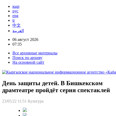
кыр
рус
eng
tr
中文
العربية
06 август 2026
07:35
Все архивные материалы
Поиск по архиву
На основной сайт
День защиты детей. В Бишкекском
драмтеатре пройдёт серия спектаклей
23/05/22 11:51
Культура