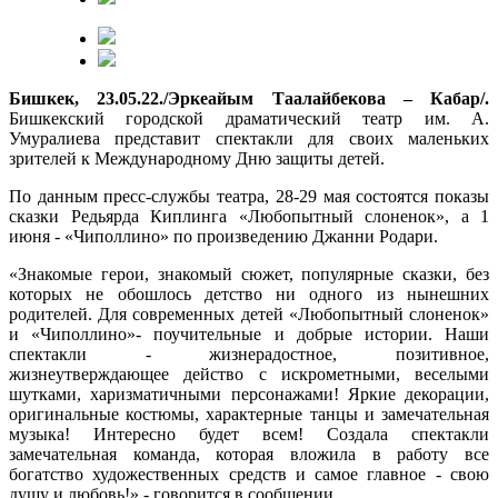
Бишкек, 23.05.22./Эркеайым Таалайбекова – Кабар/.
Бишкекский городской драматический театр им. А.
Умуралиева представит спектакли для своих маленьких
зрителей к Международному Дню защиты детей.
По данным пресс-службы театра, 28-29 мая состоятся показы
сказки Редьярда Киплинга «Любопытный слоненок», а 1
июня - «Чиполлино» по произведению Джанни Родари.
«Знакомые герои, знакомый сюжет, популярные сказки, без
которых не обошлось детство ни одного из нынешних
родителей. Для современных детей «Любопытный слоненок»
и «Чиполлино»- поучительные и добрые истории. Наши
спектакли - жизнерадостное, позитивное,
жизнеутверждающее действо с искрометными, веселыми
шутками, харизматичными персонажами! Яркие декорации,
оригинальные костюмы, характерные танцы и замечательная
музыка! Интересно будет всем! Создала спектакли
замечательная команда, которая вложила в работу все
богатство художественных средств и самое главное - свою
душу и любовь!»,- говорится в сообщении.