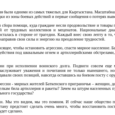
ня были одними из самых тяжелых для Кыргызстана. Масштабна
дки из зоны боевых действий и первые сообщения о потерях выве
 сбора помощи, куда граждане несли продовольствие и товары п
й от трудовых коллективов и меценатов. Национальные диа
осталась в стороне от трагедии. Каждый внес свою лепту в то
направив свои силы и энергию на преодоление трудностей.
висящее, чтобы остановить агрессию, спасти мирное население. 
действия под шквальным огнем и артиллерийскими обстрелами, 
ни при исполнении воинского долга. Подвиги совсем еще 
заслуживает уважения и почитания не только нынешнего, 
авали своих позиций, навсегда оставшись на боевом посту с ор
ссии - мирных жителей Баткенского приграничья – женщин, дете
елкам била артиллерия и ракеты? Зачем на штурм населенных п
ного государства?
. Мы это видим, мы это помним. И сейчас наше общество п
ану предстоит сделать очень много, чтобы восстановить по
удет сделано.