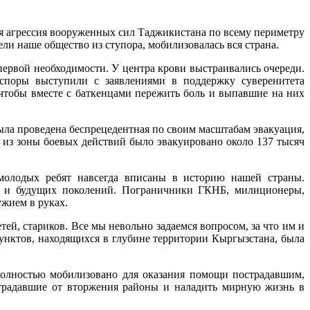
я агрессия вооруженных сил Таджикистана по всему периметру
ли наше общество из ступора, мобилизовалась вся страна.
ервой необходимости. У центра крови выстраивались очереди.
споры выступили с заявлениями в поддержку суверенитета
, чтобы вместе с баткенцами пережить боль и выпавшие на них
Была проведена беспрецедентная по своим масштабам эвакуация,
из зоны боевых действий было эвакуировано около 137 тысяч
молодых ребят навсегда вписаны в историю нашей страны.
но и будущих поколений. Пограничники ГКНБ, милиционеры,
ужием в руках.
й, стариков. Все мы невольно задаемся вопросом, за что им и
унктов, находящихся в глубине территории Кыргызстана, была
олностью мобилизовано для оказания помощи пострадавшим,
страдавшие от вторжения районы и наладить мирную жизнь в