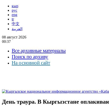
кыр
рус
eng
tr
中文
العربية
08 август 2026
00:37
Все архивные материалы
Поиск по архиву
На основной сайт
День траура. В Кыргызстане оплакива