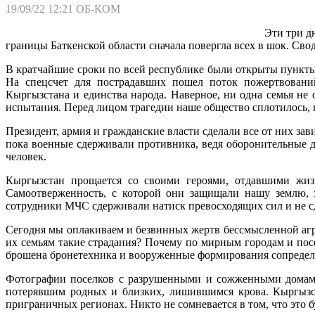
19/09/22 12:21
ОБ-КОМ
Эти три д
границы Баткенской области сначала повергла всех в шок. Сво
В кратчайшие сроки по всей республике были открыты пункты
На спецсчет для пострадавших пошел поток пожертвовани
Кыргызстана и единства народа. Наверное, ни одна семья не 
испытания. Перед лицом трагедии наше общество сплотилось, 
Президент, армия и гражданские власти сделали все от них за
пока военные сдерживали противника, ведя оборонительные 
человек.
Кыргызстан прощается со своими героями, отдавшими жиз
Самоотверженность, с которой они защищали нашу землю, 
сотрудники МЧС сдерживали натиск превосходящих сил и не сд
Сегодня мы оплакиваем и безвинных жертв бессмысленной агре
их семьям такие страдания? Почему по мирным городам и пос
брошена бронетехника и вооруженные формирования сопредель
Фотографии поселков с разрушенными и сожженными домами
потерявшим родных и близких, лишившимся крова. Кыргызст
приграничных регионах. Никто не сомневается в том, что это б