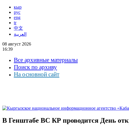
кыр
рус
eng
tr
中文
العربية
08 август 2026
16:39
Все архивные материалы
Поиск по архиву
На основной сайт
В Генштабе ВС КР проводится День от