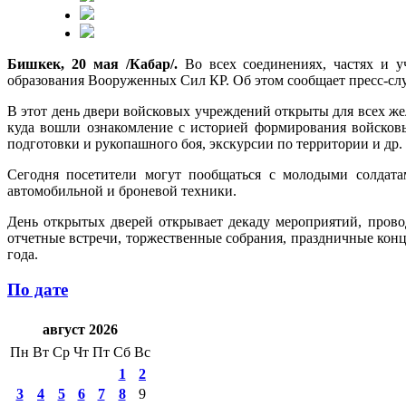
Бишкек, 20 мая /Кабар/.
Во всех соединениях, частях и 
образования Вооруженных Сил КР. Об этом сообщает пресс-сл
В этот день двери войсковых учреждений открыты для всех ж
куда вошли ознакомление с историей формирования войсков
подготовки и рукопашного боя, экскурсии по территории и др.
Сегодня посетители могут пообщаться с молодыми солдата
автомобильной и броневой техники.
День открытых дверей открывает декаду мероприятий, пров
отчетные встречи, торжественные собрания, праздничные конц
года.
По дате
август 2026
Пн
Вт
Ср
Чт
Пт
Сб
Вс
1
2
3
4
5
6
7
8
9