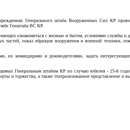
учреждениях Генерального штаба Вооруженных Сил КР прово
ужбе Генштаба ВС КР.
елающих ознакомиться с жизнью и бытом, условиями службы и 
ых частей, показ образцов вооружения и военной техники, по
ми, их командирами и руководителями, задать интересующи
одимых Генеральным штабом КР по случаю юбилея - 25-й год
ерты и торжества, а также театрализованное представление и в