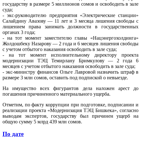
государству в размере 5 миллионов сомов и освободить в зале
суда;
- экс-руководителю предприятия «Электрические станции»
Салайдину Авазову — 11 лет и 3 месяца лишения свободы с
лишением права занимать должности в государственных
органах 3 года;
- на тот момент заместителю главы «Нацэнергохолдинга»
Жолдошбеку Назарову — 2 года и 6 месяцев лишения свободы
с учетом отбытого наказания освободить в зале суда;
- на тот момент исполнительному директору проекта
модернизации ТЭЦ Темирлану Бримкулову — 2 года 6
месяцев с учетом отбытого наказания освободить в зале суда;
- экс-министру финансов Ольге Лавровой назначить штраф в
размере 3 млн сомов, оставить под подпиской о невыезде.
На имущество всех фигурантов дела наложен арест до
погашения причиненного материального ущерба.
Отметим, по факту коррупции при подготовке, подписании и
реализации проекта «Модернизация ТЭЦ Бишкека», согласно
выводам экспертов, государству был причинен ущерб на
общую сумму 5 млрд 439 млн сомов.
По дате