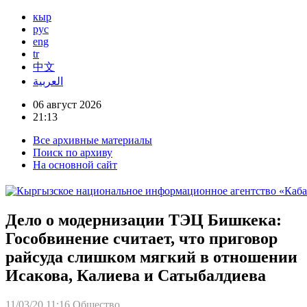
кыр
рус
eng
tr
中文
العربية
06 август 2026
21:13
Все архивные материалы
Поиск по архиву
На основной сайт
Дело о модернизации ТЭЦ Бишкека:
Гособвинение считает, что приговор
райсуда слишком мягкий в отношении
Исакова, Калиева и Сатыбалдиева
11/03/20 11:16
Общество