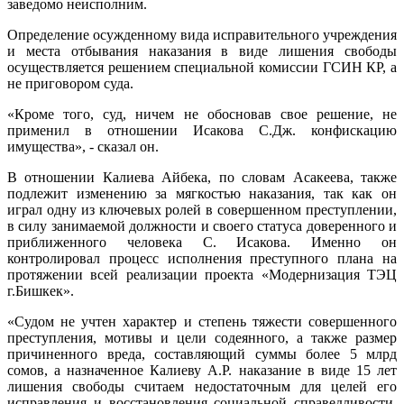
заведомо неисполним.
Определение осужденному вида исправительного учреждения
и места отбывания наказания в виде лишения свободы
осуществляется решением специальной комиссии ГСИН КР, а
не приговором суда.
«Кроме того, суд, ничем не обосновав свое решение, не
применил в отношении Исакова С.Дж. конфискацию
имущества», - сказал он.
В отношении Калиева Айбека, по словам Асакеева, также
подлежит изменению за мягкостью наказания, так как он
играл одну из ключевых ролей в совершенном преступлении,
в силу занимаемой должности и своего статуса доверенного и
приближенного человека С. Исакова. Именно он
контролировал процесс исполнения преступного плана на
протяжении всей реализации проекта «Модернизация ТЭЦ
г.Бишкек».
«Судом не учтен характер и степень тяжести совершенного
преступления, мотивы и цели содеянного, а также размер
причиненного вреда, составляющий суммы более 5 млрд
сомов, а назначенное Калиеву А.Р. наказание в виде 15 лет
лишения свободы считаем недостаточным для целей его
исправления и восстановления социальной справедливости.