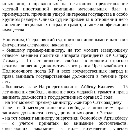
иных лиц, направленных на незаконное предоставление
частной иностранной компании материальных благ и
преимуществ, причинив ущерб интересам государства в особо
крупном размере. Однако суд не применил в отношении него
лишение специальных наград и грамот, а также конфискацию
имущества.
Напомним, Свердловский суд признал виновными и назначил
фигурантам следующее наказание:
- бывшему премьер-министру, на тот момент заведующему
отделом внешней политики аппарата президента КР Сапару
Исакову —15 лет лишения свободы в колонии строгого
режима, лишение дипломатического ранга Чрезвычайного и
Полномочного посла КР и всех государственных наград и
права занимать государственные должности в течение трех
лет;
- бывшему главе Нацэнергохолдинга Айбеку Калиеву — 15
лет лишения свободы, лишение всех медалей и грамот и права
занимать должности в государственных органах 3 года;
- на тот момент премьер-министру Жанторо Сатыбалдиеву —
7 лет и 6 месяцев лишения свободы с лишением права
занимать должности в государственных органах 3 года;
- на тот момент министру энергетики Осмонбеку Артыкбаеву
— с учетом принятых во внимание обстоятельств,
смягчающих наказание, в виде возмещения ущерба