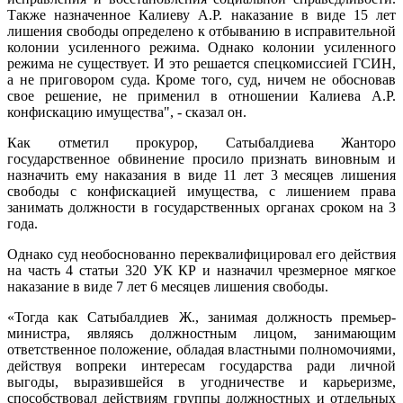
Также назначенное Калиеву А.Р. наказание в виде 15 лет
лишения свободы определено к отбыванию в исправительной
колонии усиленного режима. Однако колонии усиленного
режима не существует. И это решается спецкомиссией ГСИН,
а не приговором суда. Кроме того, суд, ничем не обосновав
свое решение, не применил в отношении Калиева А.Р.
конфискацию имущества", - сказал он.
Как отметил прокурор, Сатыбалдиева Жанторо
государственное обвинение просило признать виновным и
назначить ему наказания в виде 11 лет 3 месяцев лишения
свободы с конфискацией имущества, с лишением права
занимать должности в государственных органах сроком на 3
года.
Однако суд необоснованно переквалифицировал его действия
на часть 4 статьи 320 УК КР и назначил чрезмерное мягкое
наказание в виде 7 лет 6 месяцев лишения свободы.
«Тогда как Сатыбалдиев Ж., занимая должность премьер-
министра, являясь должностным лицом, занимающим
ответственное положение, обладая властными полномочиями,
действуя вопреки интересам государства ради личной
выгоды, выразившейся в угодничестве и карьеризме,
способствовал действиям группы должностных и отдельных