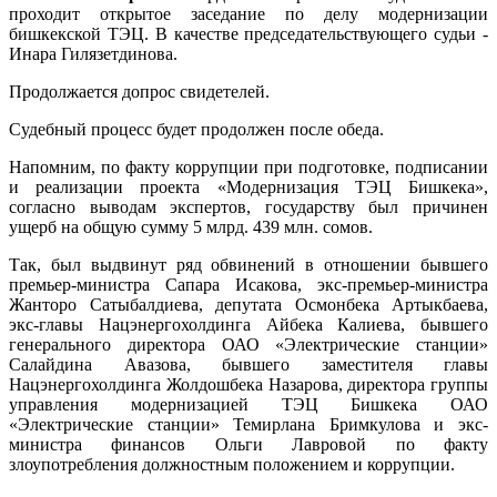
проходит открытое заседание по делу модернизации
бишкекской ТЭЦ. В качестве председательствующего судьи -
Инара Гилязетдинова.
Продолжается допрос свидетелей.
Судебный процесс будет продолжен после обеда.
Напомним, по факту коррупции при подготовке, подписании
и реализации проекта «Модернизация ТЭЦ Бишкека»,
согласно выводам экспертов, государству был причинен
ущерб на общую сумму 5 млрд. 439 млн. сомов.
Так, был выдвинут ряд обвинений в отношении бывшего
премьер-министра Сапара Исакова, экс-премьер-министра
Жанторо Сатыбалдиева, депутата Осмонбека Артыкбаева,
экс-главы Нацэнергохолдинга Айбека Калиева, бывшего
генерального директора ОАО «Электрические станции»
Салайдина Авазова, бывшего заместителя главы
Нацэнергохолдинга Жолдошбека Назарова, директора группы
управления модернизацией ТЭЦ Бишкека ОАО
«Электрические станции» Темирлана Бримкулова и экс-
министра финансов Ольги Лавровой по факту
злоупотребления должностным положением и коррупции.