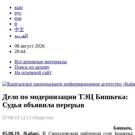
кыр
рус
eng
tr
中文
العربية
08 август 2026
20:44
Все архивные материалы
Поиск по архиву
На основной сайт
Дело по модернизации ТЭЦ Бишкека:
Судья объявила перерыв
07/08/19 12:13
Общество
Бишкек,
05.08.19. /Кабар/.
В Свердловском районном суде Бишкека