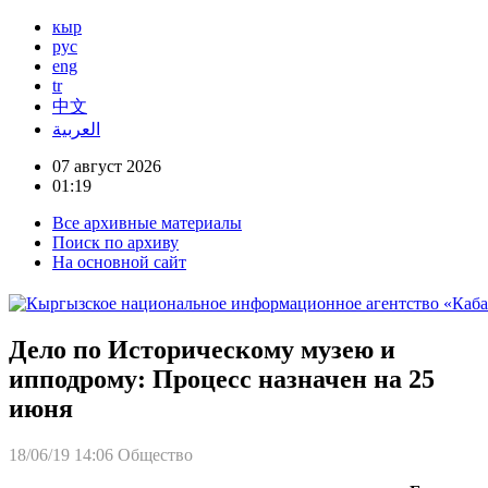
кыр
рус
eng
tr
中文
العربية
07 август 2026
01:19
Все архивные материалы
Поиск по архиву
На основной сайт
Дело по Историческому музею и
ипподрому: Процесс назначен на 25
июня
18/06/19 14:06
Общество