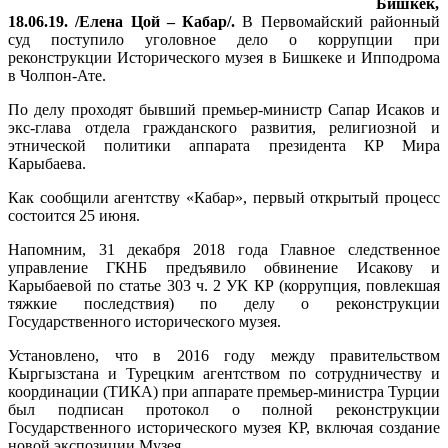
Бишкек,
18.06.19. /Елена Цой – Кабар/.
В Первомайский районный
суд поступило уголовное дело о коррупции при
реконструкции Исторического музея в Бишкеке и Ипподрома
в Чолпон-Ате.
По делу проходят бывший премьер-министр Сапар Исаков и
экс-глава отдела гражданского развития, религиозной и
этнической политики аппарата президента КР Мира
Карыбаева.
Как сообщили агентству «Кабар», первый открытый процесс
состоится 25 июня.
Напомним, 31 декабря 2018 года Главное следственное
управление ГКНБ предъявило обвинение Исакову и
Карыбаевой по статье 303 ч. 2 УК КР (коррупция, повлекшая
тяжкие последствия) по делу о реконструкции
Государственного исторического музея.
Установлено, что в 2016 году между правительством
Кыргызстана и Турецким агентством по сотрудничеству и
координации (ТИКА) при аппарате премьер-министра Турции
был подписан протокол о полной реконструкции
Государственного исторического музея КР, включая создание
новой экспозиции Музея.