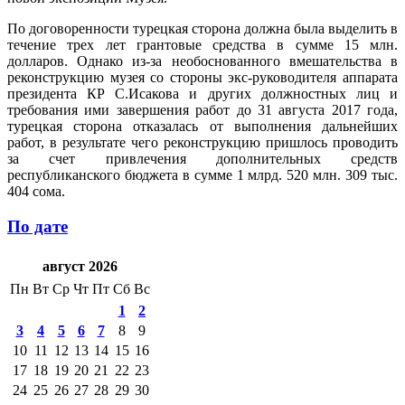
По договоренности турецкая сторона должна была выделить в
течение трех лет грантовые средства в сумме 15 млн.
долларов. Однако из-за необоснованного вмешательства в
реконструкцию музея со стороны экс-руководителя аппарата
президента КР С.Исакова и других должностных лиц и
требования ими завершения работ до 31 августа 2017 года,
турецкая сторона отказалась от выполнения дальнейших
работ, в результате чего реконструкцию пришлось проводить
за счет привлечения дополнительных средств
республиканского бюджета в сумме 1 млрд. 520 млн. 309 тыс.
404 сома.
По дате
август 2026
Пн
Вт
Ср
Чт
Пт
Сб
Вс
1
2
3
4
5
6
7
8
9
10
11
12
13
14
15
16
17
18
19
20
21
22
23
24
25
26
27
28
29
30