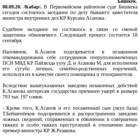
Бишкек
,
08.09.20.
/Кабар/.
В Первомайском районном суде Бишкека
сегодня состоялось заседание по делу бывшего заместителя
министра внутренних дел КР Курсана Асанова.
Судебное заседание не состоялось в связи со сменой
защитника обвиняемого. Следующий процесс состоится 18
сентября.
Напомним, К.Асанов подозревается в незаконном
откомандировании себе сотрудников оперуполномоченных
ПСН МВД КР Пайзилда уулу Д. и Асанова М. для исполнения
его сугубо личных, семейно-родственных поручений,
используя их в качестве своего помощника и телохранителя.
Вследствие вышеуказанных заведомо незаконных действий
К.Асанова интересам государства причинен ущерб в размере
793 тыс 197 сомов.
- Кроме того, К.Асанов и его посаженный сын (окул бала)
Т.Бейшенбеков подозреваются в распространении заведомо
ложных сведений, сопряженных в обвинении в совершении
тяжких и особо тяжких преступлений в отношении вице-
премьер-министра КР Ж.Разакова.