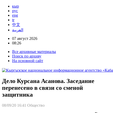
кыр
рус
eng
tr
中文
العربية
07 август 2026
08:26
Все архивные материалы
Поиск по архиву
На основной сайт
Дело Курсана Асанова. Заседание
перенесено в связи со сменой
защитника
08/09/20 16:41
Общество