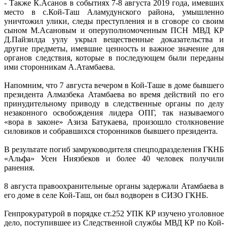
- Также К.Асанов в событиях 7-8 августа 2019 года, имевших
место в с.Кой-Таш Аламудунского района, умышленно
уничтожил улики, следы преступления и в сговоре со своим
сыном М.Асановым и оперуполномоченным ПСН МВД КР
Д.Пайзилда уулу укрыл вещественные доказательства и
другие предметы, имевшие ценность и важное значение для
органов следствия, которые в последующем были переданы
ими сторонникам А.Атамбаева.
Напомним, что 7 августа вечером в Кой-Таше в доме бывшего
президента Алмазбека Атамбаева во время действий по его
принудительному приводу в следственные органы по делу
незаконного освобождения лидера ОПГ, так называемого
«вора в законе» Азиза Батукаева, произошло столкновение
силовиков и собравшихся сторонников бывшего президента.
В результате погиб замруководителя спецподразделения ГКНБ
«Альфа» Усен Ниязбеков и более 40 человек получили
ранения.
8 августа правоохранительные органы задержали Атамбаева в
его доме в селе Кой-Таш, он был водворен в СИЗО ГКНБ.
Генпрокуратурой в порядке ст.252 УПК КР изучено уголовное
дело, поступившее из Следственной службы МВД КР по Кой-