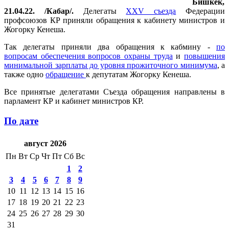
Бишкек,
21.04.22. /Кабар/.
Делегаты
XXV съезда
Федерации
профсоюзов КР приняли обращения к кабинету министров и
Жогорку Кенеша.
Так делегаты приняли два обращения к кабмину -
по
вопросам обеспечения вопросов охраны труда
и
повышения
минимальной зарплаты до уровня прожиточного минимума
, а
также одно
обращение
к депутатам Жогорку Кенеша.
Все принятые делегатами Съезда обращения направлены в
парламент КР и кабинет министров КР.
По дате
август 2026
Пн
Вт
Ср
Чт
Пт
Сб
Вс
1
2
3
4
5
6
7
8
9
10
11
12
13
14
15
16
17
18
19
20
21
22
23
24
25
26
27
28
29
30
31