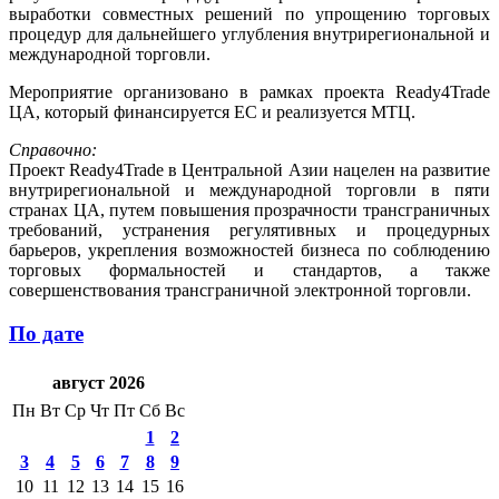
выработки совместных решений по упрощению торговых
процедур для дальнейшего углубления внутрирегиональной и
международной торговли.
Мероприятие организовано в рамках проекта Ready4Trade
ЦА, который финансируется ЕС и реализуется МТЦ.
Справочно:
Проект Ready4Trade в Центральной Азии нацелен на развитие
внутрирегиональной и международной торговли в пяти
странах ЦА, путем повышения прозрачности трансграничных
требований, устранения регулятивных и процедурных
барьеров, укрепления возможностей бизнеса по соблюдению
торговых формальностей и стандартов, а также
совершенствования трансграничной электронной торговли.
По дате
август 2026
Пн
Вт
Ср
Чт
Пт
Сб
Вс
1
2
3
4
5
6
7
8
9
10
11
12
13
14
15
16