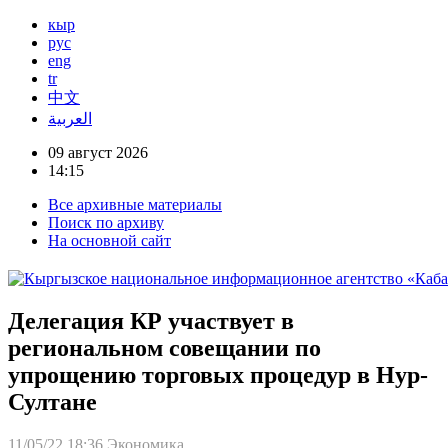
кыр
рус
eng
tr
中文
العربية
09 август 2026
14:15
Все архивные материалы
Поиск по архиву
На основной сайт
Делегация КР участвует в
региональном совещании по
упрощению торговых процедур в Нур-
Султане
11/05/22 18:36
Экономика