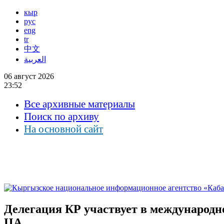
кыр
рус
eng
tr
中文
العربية
06 август 2026
23:52
Все архивные материалы
Поиск по архиву
На основной сайт
Делегация КР участвует в международн
ЦА