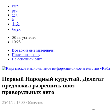
кыр
рус
eng
tr
中文
العربية
08 август 2026
10:25
Все архивные материалы
Поиск по архиву
На основной сайт
Первый Народный курултай. Делегат
предложил разрешить ввоз
праворульных авто
25/11/22 17:38
Общество