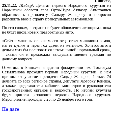
Бишкек,
25.11.22. /Кабар/.
Делегат первого Народного курултая из
Нарынской области села Орто-Нура Акназар Акматалиев
обратился к президенту Садыру Жапарову и попросил
разрешить ввоз в страну праворульных автомобилей.
По его словам, в стране не будет обновления автопрома, пока
не будет ввоза новых праворульных авто.
«Сейчас машины старше моего отца стоят миллионы сомов,
мы ее купим и через год сдаем на металлом. Хочется за эти
деньги хотя бы пользоваться автомашиной нормальный срок»,
- сказал он и предложил выслушать мнение граждан по
данному вопросу.
Отметим, в Бишкеке в здании филармонии им. Токтогула
Сатылганова проходит первый Народный курултай. В нем
принимают участие президент Садыр Жапаров, 1 тыс. 74
делегата со всех регионов страны, депутаты Жогорку Кенеша,
а также представители кабинета министров и руководители
государственных органов и ведомств. По итогам курултая
будет принята резолюция первого Народного курултая.
Мероприятие проходит с 25 по 26 ноября этого года.
По дате