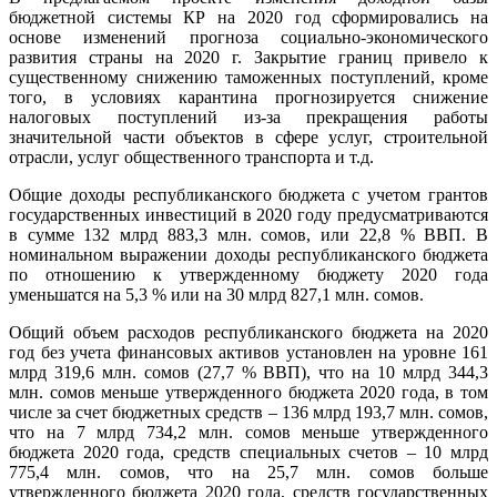
бюджетной системы КР на 2020 год сформировались на
основе изменений прогноза социально-экономического
развития страны на 2020 г. Закрытие границ привело к
существенному снижению таможенных поступлений, кроме
того, в условиях карантина прогнозируется снижение
налоговых поступлений из-за прекращения работы
значительной части объектов в сфере услуг, строительной
отрасли, услуг общественного транспорта и т.д.
Общие доходы республиканского бюджета с учетом грантов
государственных инвестиций в 2020 году предусматриваются
в сумме 132 млрд 883,3 млн. сомов, или 22,8 % ВВП. В
номинальном выражении доходы республиканского бюджета
по отношению к утвержденному бюджету 2020 года
уменьшатся на 5,3 % или на 30 млрд 827,1 млн. сомов.
Общий объем расходов республиканского бюджета на 2020
год без учета финансовых активов установлен на уровне 161
млрд 319,6 млн. сомов (27,7 % ВВП), что на 10 млрд 344,3
млн. сомов меньше утвержденного бюджета 2020 года, в том
числе за счет бюджетных средств – 136 млрд 193,7 млн. сомов,
что на 7 млрд 734,2 млн. сомов меньше утвержденного
бюджета 2020 года, средств специальных счетов – 10 млрд
775,4 млн. сомов, что на 25,7 млн. сомов больше
утвержденного бюджета 2020 года, средств государственных