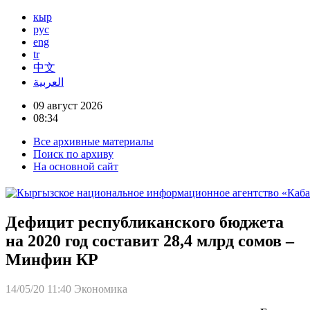
кыр
рус
eng
tr
中文
العربية
09 август 2026
08:34
Все архивные материалы
Поиск по архиву
На основной сайт
Дефицит республиканского бюджета
на 2020 год составит 28,4 млрд сомов –
Минфин КР
14/05/20 11:40
Экономика