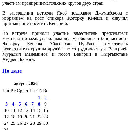
участием предпринимательских кругов двух стран.
В завершении встречи Якаб поздравил Джумабекова с
избранием на пост спикера Жогорку Кенеша и озвучил
приглашение посетить Венгрию.
Во встрече приняли участие заместитель председателя
комитета по международным делам, обороне и безопасности
Жогорку Кенеша Абдывахап Нурбаев, заместитель
руководителя группы дружбы по сотрудничеству с Венгрией
Мурадыл Мадеминов и посол Венгрии в Кыргызстане
Андраш Барани.
По дате
август 2026
Пн
Вт
Ср
Чт
Пт
Сб
Вс
1
2
3
4
5
6
7
8
9
10
11
12
13
14
15
16
17
18
19
20
21
22
23
24
25
26
27
28
29
30
31