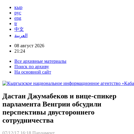
кыр
рус
eng
tr
中文
العربية
08 август 2026
21:24
Все архивные материалы
Поиск по архиву
На основной сайт
Дастан Джумабеков и вице-спикер
парламента Венгрии обсудили
перспективы двустороннего
сотрудничества
07/12/17 16:18
Парламент