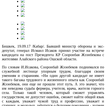
Бишкек, 19.09.17 /Кабар/. Бывший министр обороны и экс-
депутат, генерал Исмаил Исаков принял участие на встрече
кандидата на пост Президента КР Сооронбая Жээнбекова с
жителями Алайского района Ошской области.
По словам И.Исакова, Сооронбай Жээнбеков поднимался по
служебной лестнице упорным трудом, благодаря своим
умениям и стараниям. «Ни один другой кандидат не имеет
такого багажа трудового и жизненного опыта как Сооронбай
Жээнбеков, они еще не прошли этот путь. А это значит, что
им неведома судьба фермера, учителя, врача, жителя горного
села. Только такой человек, который сможет управлять
государством, не допустит ошибок, сможет найти общий язык
с каждым, уважает чужой труд и профессию, уважает и
старших, и молодых, заботится о будущем поколении - должен