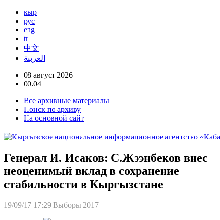
кыр
рус
eng
tr
中文
العربية
08 август 2026
00:04
Все архивные материалы
Поиск по архиву
На основной сайт
Генерал И. Исаков: С.Жээнбеков внес
неоценимый вклад в сохранение
стабильности в Кыргызстане
19/09/17 17:29
Выборы 2017