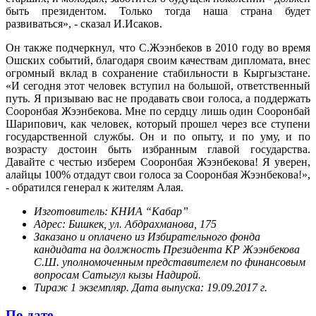
быть президентом. Только тогда наша страна будет
развиваться», - сказал И.Исаков.
Он также подчеркнул, что С.Жээнбеков в 2010 году во время
Ошских событий, благодаря своим качествам дипломата, внес
огромный вклад в сохранение стабильности в Кыргызстане.
«И сегодня этот человек вступил на большой, ответственный
путь. Я призываю вас не продавать свои голоса, а поддержать
Сооронбая Жээнбекова. Мне по сердцу лишь один Сооронбай
Шарипович, как человек, который прошел через все ступени
государственной службы. Он и по опыту, и по уму, и по
возрасту достоин быть избранным главой государства.
Давайте с честью изберем Сооронбая Жээнбекова! Я уверен,
алайцы 100% отдадут свои голоса за Сооронбая Жээнбекова!»,
- обратился генерал к жителям Алая.
Изготовитель: КНИА “Кабар”
Адрес: Бишкек, ул. Абдрахманова, 175
Заказано и оплачено из Избирательного фонда
кандидата на должность Президента КР Жээнбекова
С.Ш. уполномоченным представителем по финансовым
вопросам Сатыгул кызы Надирой.
Тираж 1 экземпляр. Дата выпуска: 19.09.2017 г.
По дате