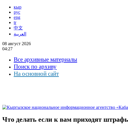
кыр
рус
eng
tr
中文
العربية
08 август 2026
04:27
Все архивные материалы
Поиск по архиву
На основной сайт
Что делать если к вам приходят штр