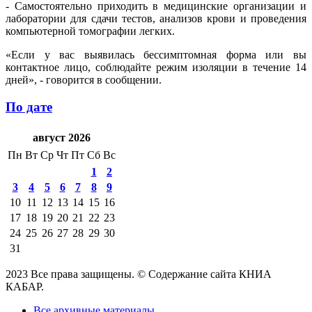
- Самостоятельно приходить в медицинские организации и
лаборатории для сдачи тестов, анализов крови и проведения
компьютерной томографии легких.
«Если у вас выявилась бессимптомная форма или вы
контактное лицо, соблюдайте режим изоляции в течение 14
дней», - говорится в сообщении.
По дате
август 2026
Пн
Вт
Ср
Чт
Пт
Сб
Вс
1
2
3
4
5
6
7
8
9
10
11
12
13
14
15
16
17
18
19
20
21
22
23
24
25
26
27
28
29
30
31
2023 Все права защищены. © Содержание сайта КНИА
КАБАР.
Все архивные материалы