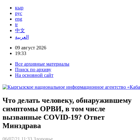
кыр
рус
eng
tr
中文
العربية
09 август 2026
19:33
Все архивные материалы
Поиск по архиву
На основной сайт
Что делать человеку, обнаружившему
симптомы ОРВИ, в том числе
вызванные COVID-19? Ответ
Минздрава
06/07/21 11:33
Здоровье