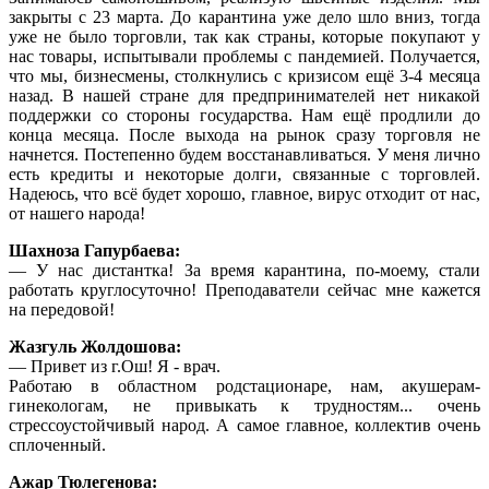
закрыты с 23 марта. До карантина уже дело шло вниз, тогда
уже не было торговли, так как страны, которые покупают у
нас товары, испытывали проблемы с пандемией. Получается,
что мы, бизнесмены, столкнулись с кризисом ещё 3-4 месяца
назад. В нашей стране для предпринимателей нет никакой
поддержки со стороны государства. Нам ещё продлили до
конца месяца. После выхода на рынок сразу торговля не
начнется. Постепенно будем восстанавливаться. У меня лично
есть кредиты и некоторые долги, связанные с торговлей.
Надеюсь, что всё будет хорошо, главное, вирус отходит от нас,
от нашего народа!
Шахноза Гапурбаева:
— У нас дистантка! За время карантина, по-моему, стали
работать круглосуточно! Преподаватели сейчас мне кажется
на передовой!
Жазгуль Жолдошова:
— Привет из г.Ош! Я - врач.
Работаю в областном родстационаре, нам, акушерам-
гинекологам, не привыкать к трудностям... очень
стрессоустойчивый народ. А самое главное, коллектив очень
сплоченный.
Ажар Тюлегенова: