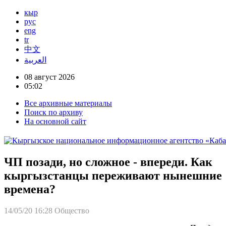
кыр
рус
eng
tr
中文
العربية
08 август 2026
05:02
Все архивные материалы
Поиск по архиву
На основной сайт
ЧП позади, но сложное - впереди. Как
кыргызстанцы переживают нынешние
времена?
14/05/20 16:28
Общество