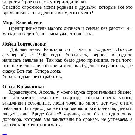
закрыты. Трое из нас - матери-одиночки.
Спасибо огромное моим родным и друзьям, которые все это
время помогают и делятся всем, что имеют!
Мира Кененбаева:
— Предприниматель малого бизнеса и сейчас без работы. Я -
мать двоих детей, не знаем уже, что делать.
Лейла Токтосунова:
— Добрый день. Работала до 1 мая в роддоме г.Токмок
акушеркой, с 1998 года. Уволилась, вернее, вынудили
написать заявление. Так как было дело принципа, типа того,
что не хочешь - не работай, а хочешь - будешь там работать, где
скажу. Вот так. Теперь дома.
Уволили даже без отработок.
Ольга Крымасова:
— Здравствуйте, Ассоль, у моего мужа строительный бизнес,
он занимается ремонтом квартир, работы очень много,
заказчики постоянные, люди тоже по многу лет уже с ним
работают. В период карантина закрыли все объекты, деньги
людям дали. Вроде бы всё хорошо, если бы не одно «но»,
договора, которые мы заключали по срокам, не успеваем, а
заказчик не хочет понимать.