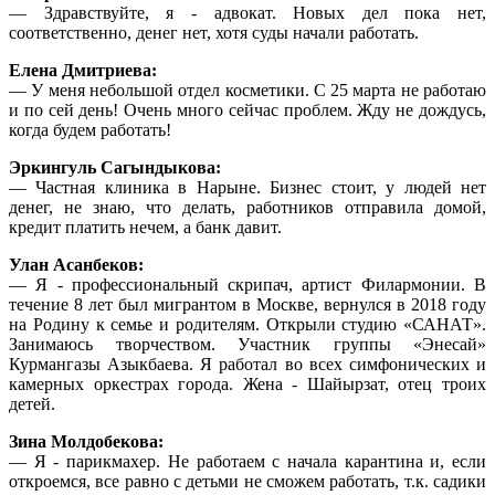
— Здравствуйте, я - адвокат. Новых дел пока нет,
соответственно, денег нет, хотя суды начали работать.
Елена Дмитриева:
— У меня небольшой отдел косметики. С 25 марта не работаю
и по сей день! Очень много сейчас проблем. Жду не дождусь,
когда будем работать!
Эркингуль Сагындыкова:
— Частная клиника в Нарыне. Бизнес стоит, у людей нет
денег, не знаю, что делать, работников отправила домой,
кредит платить нечем, а банк давит.
Улан Асанбеков:
— Я - профессиональный скрипач, артист Филармонии. В
течение 8 лет был мигрантом в Москве, вернулся в 2018 году
на Родину к семье и родителям. Открыли студию «САНАТ».
Занимаюсь творчеством. Участник группы «Энесай»
Курмангазы Азыкбаева. Я работал во всех симфонических и
камерных оркестрах города. Жена - Шайырзат, отец троих
детей.
Зина Молдобекова:
— Я - парикмахер. Не работаем с начала карантина и, если
откроемся, все равно с детьми не сможем работать, т.к. садики