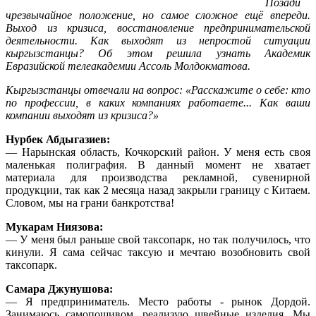
Позади
чрезвычайное положение, но самое сложное ещё впереди.
Выход из кризиса, восстановление предпринимательской
деятельности. Как выходят из непростой ситуации
кыргызстанцы? Об этом решила узнать Академик
Евразийской телеакадемии Ассоль Молдокматова.
Кыргызстанцы отвечали на вопрос: «Расскажите о себе: кто
по профессии, в каких компаниях работаете... Как ваши
компании выходят из кризиса?»
Нурбек Абдыгазиев:
— Нарынская область, Кочкорский район. У меня есть своя
маленькая полиграфия. В данный момент не хватает
материала для производства рекламной, сувенирной
продукции, так как 2 месяца назад закрыли границу с Китаем.
Словом, мы на грани банкротства!
Мукарам Ниязова:
— У меня был раньше свой таксопарк, но так получилось, что
кинули. Я сама сейчас таксую и мечтаю возобновить свой
таксопарк.
Самара Джунушова:
— Я предприниматель. Место работы - рынок Дордой.
Занимаюсь самопошивом, реализую швейные изделия. Мы