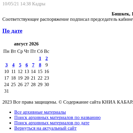
10/05/21 14:38
Кадры
Бишкек, 1
Соответствующее распоряжение подписал председатель кабине
По дате
август 2026
Пн
Вт
Ср
Чт
Пт
Сб
Вс
1
2
3
4
5
6
7
8
9
10
11
12
13
14
15
16
17
18
19
20
21
22
23
24
25
26
27
28
29
30
31
2023 Все права защищены. © Содержание сайта КНИА КАБАР
Все архивные материалы
Поиск архивных материалов по названию
Поиск архивных материалов по дате
Вернуться на актуальный сайт