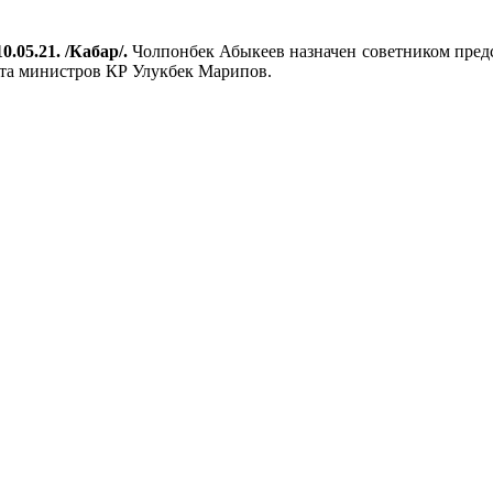
0.05.21. /Кабар/.
Чолпонбек Абыкеев назначен советником пред
та министров КР Улукбек Марипов.
.