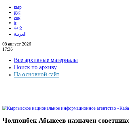
кыр
рус
eng
tr
中文
العربية
08 август 2026
17:36
Все архивные материалы
Поиск по архиву
На основной сайт
Чолпонбек Абыкеев назначен советник