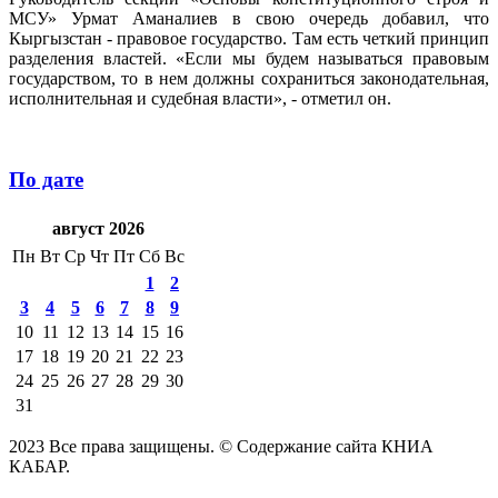
МСУ» Урмат Аманалиев в свою очередь добавил, что
Кыргызстан - правовое государство. Там есть четкий принцип
разделения властей. «Если мы будем называться правовым
государством, то в нем должны сохраниться законодательная,
исполнительная и судебная власти», - отметил он.
По дате
август 2026
Пн
Вт
Ср
Чт
Пт
Сб
Вс
1
2
3
4
5
6
7
8
9
10
11
12
13
14
15
16
17
18
19
20
21
22
23
24
25
26
27
28
29
30
31
2023 Все права защищены. © Содержание сайта КНИА
КАБАР.