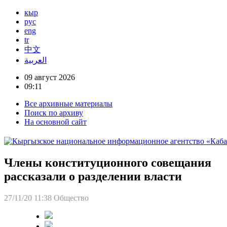
кыр
рус
eng
tr
中文
العربية
09 август 2026
09:11
Все архивные материалы
Поиск по архиву
На основной сайт
Члены конституционного совещания
рассказали о разделении власти
27/11/20 11:38
Общество