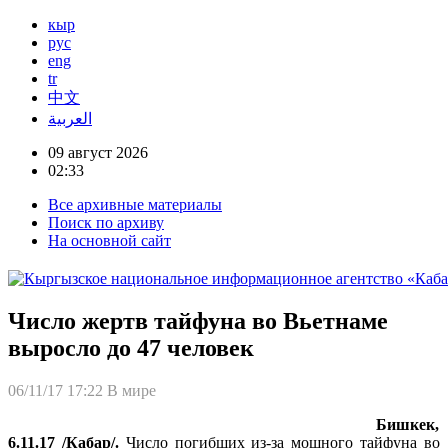
кыр
рус
eng
tr
中文
العربية
09 август 2026
02:33
Все архивные материалы
Поиск по архиву
На основной сайт
Число жертв тайфуна во Вьетнаме
выросло до 47 человек
06/11/17 17:22
В мире
Бишкек,
6.11.17 /Кабар/.
Число погибших из-за мощного тайфуна во