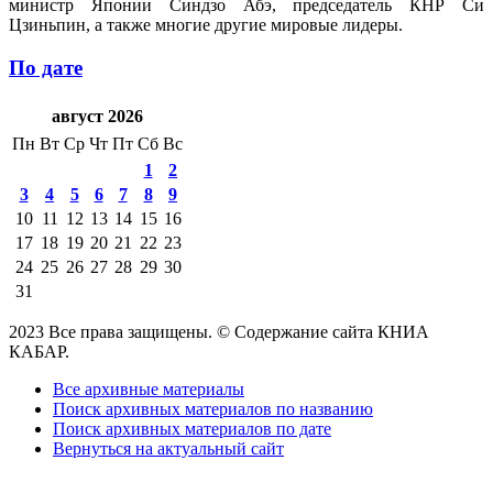
министр Японии Синдзо Абэ, председатель КНР Си
Цзиньпин, а также многие другие мировые лидеры.
По дате
август 2026
Пн
Вт
Ср
Чт
Пт
Сб
Вс
1
2
3
4
5
6
7
8
9
10
11
12
13
14
15
16
17
18
19
20
21
22
23
24
25
26
27
28
29
30
31
2023 Все права защищены. © Содержание сайта КНИА
КАБАР.
Все архивные материалы
Поиск архивных материалов по названию
Поиск архивных материалов по дате
Вернуться на актуальный сайт