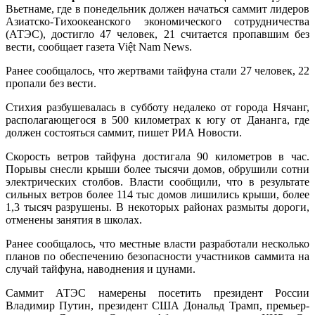
Вьетнаме, где в понедельник должен начаться саммит лидеров
Азиатско-Тихоокеанского экономического сотрудничества
(АТЭС), достигло 47 человек, 21 считается пропавшим без
вести, сообщает газета Việt Nam News.
Ранее сообщалось, что жертвами тайфуна стали 27 человек, 22
пропали без вести.
Стихия разбушевалась в субботу недалеко от города Нячанг,
располагающегося в 500 километрах к югу от Дананга, где
должен состояться саммит, пишет РИА Новости.
Скорость ветров тайфуна достигала 90 километров в час.
Порывы снесли крыши более тысячи домов, обрушили сотни
электрических столбов. Власти сообщили, что в результате
сильных ветров более 114 тыс домов лишились крыши, более
1,3 тысяч разрушены. В некоторых районах размыты дороги,
отменены занятия в школах.
Ранее сообщалось, что местные власти разработали несколько
планов по обеспечению безопасности участников саммита на
случай тайфуна, наводнения и цунами.
Саммит АТЭС намерены посетить президент России
Владимир Путин, президент США Дональд Трамп, премьер-