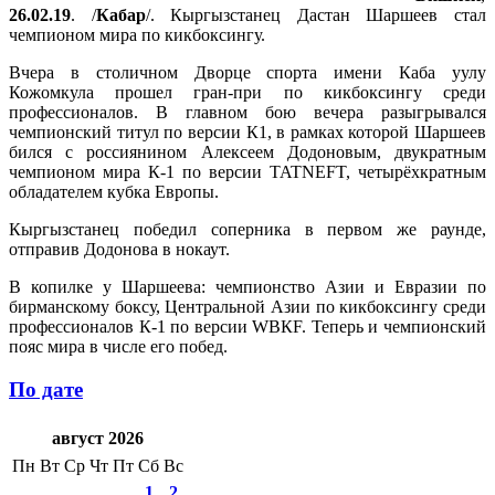
26.02.19
. /
Кабар
/. Кыргызстанец Дастан Шаршеев стал
чемпионом мира по кикбоксингу.
Вчера в столичном Дворце спорта имени Каба уулу
Кожомкула прошел гран-при по кикбоксингу среди
профессионалов. В главном бою вечера разыгрывался
чемпионский титул по версии К1, в рамках которой Шаршеев
бился с россиянином Алексеем Додоновым, двукратным
чемпионом мира К-1 по версии TATNEFT, четырёхкратным
обладателем кубка Европы.
Кыргызстанец победил соперника в первом же раунде,
отправив Додонова в нокаут.
В копилке у Шаршеева: чемпионство Азии и Евразии по
бирманскому боксу, Центральной Азии по кикбоксингу среди
профессионалов К-1 по версии WBКF. Теперь и чемпионский
пояс мира в числе его побед.
По дате
август 2026
Пн
Вт
Ср
Чт
Пт
Сб
Вс
1
2