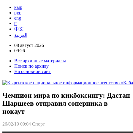
кыр
рус
eng
tr
中文
العربية
08 август 2026
09:26
Все архивные материалы
Поиск по архиву
На основной сайт
Чемпион мира по кикбоксингу: Дастан
Шаршеев отправил соперника в
нокаут
26/02/19 09:04
Спорт