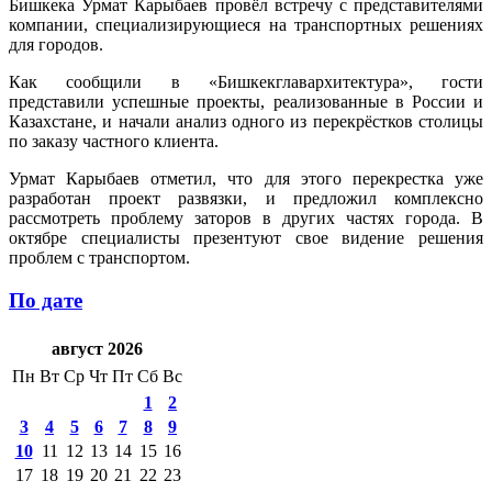
Бишкека Урмат Карыбаев провёл встречу с представителями
компании, специализирующиеся на транспортных решениях
для городов.
Как сообщили в «Бишкекглавархитектура», гости
представили успешные проекты, реализованные в России и
Казахстане, и начали анализ одного из перекрёстков столицы
по заказу частного клиента.
Урмат Карыбаев отметил, что для этого перекрестка уже
разработан проект развязки, и предложил комплексно
рассмотреть проблему заторов в других частях города. В
октябре специалисты презентуют свое видение решения
проблем с транспортом.
По дате
август 2026
Пн
Вт
Ср
Чт
Пт
Сб
Вс
1
2
3
4
5
6
7
8
9
10
11
12
13
14
15
16
17
18
19
20
21
22
23