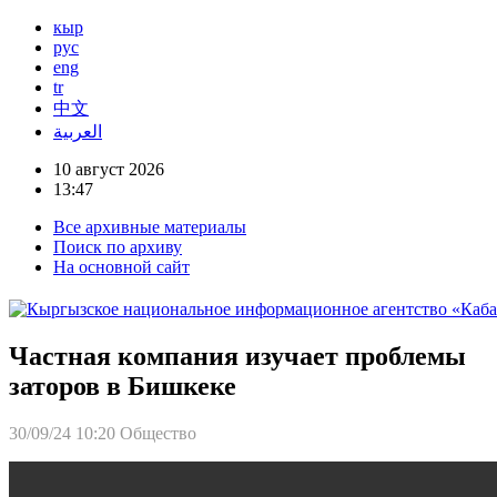
кыр
рус
eng
tr
中文
العربية
10 август 2026
13:47
Все архивные материалы
Поиск по архиву
На основной сайт
Частная компания изучает проблемы
заторов в Бишкеке
30/09/24 10:20
Общество