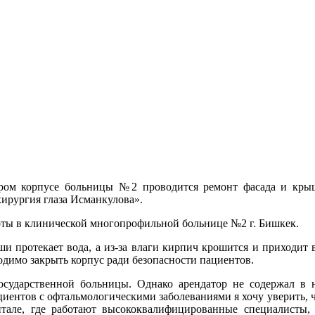
ом корпусе больницы №2 проводится ремонт фасада и крыши
хирургия глаза Исманкулова».
оты в клинической многопрофильной больнице №2 г. Бишкек.
ши протекает вода, а из-за влаги кирпич крошится и приходит в
ходимо закрыть корпус ради безопасности пациентов.
осударственной больницы. Однако арендатор не содержал в 
иентов с офтальмологическими заболеваниями я хочу уверить, ч
тале, где работают высококвалифицированные специалисты, 