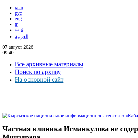
кыр
рус
eng
tr
中文
العربية
07 август 2026
09:40
Все архивные материалы
Поиск по архиву
На основной сайт
Частная клиника Исманкулова не содер
Минздрава