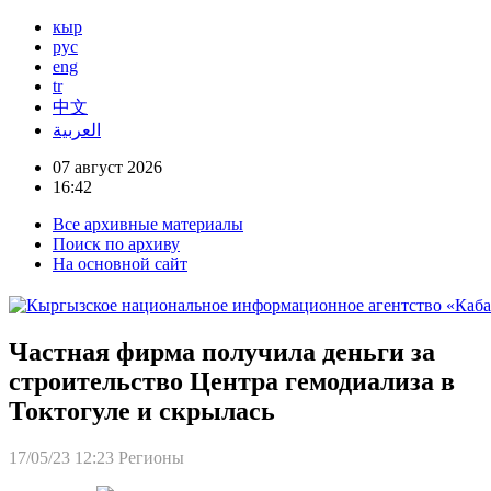
кыр
рус
eng
tr
中文
العربية
07 август 2026
16:42
Все архивные материалы
Поиск по архиву
На основной сайт
Частная фирма получила деньги за
строительство Центра гемодиализа в
Токтогуле и скрылась
17/05/23 12:23
Регионы