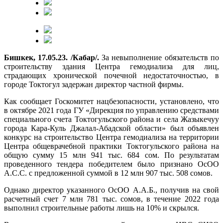
Бишкек, 17.05.23. /Кабар/.
За невыполнение обязательств по
строительству здания Центра гемодиализа для лиц,
страдающих хронической почечной недостаточностью, в
городе Токтогул задержан директор частной фирмы.
Как сообщает Госкомитет нацбезопасности, установлено, что
в октябре 2021 года ГУ «Дирекция по управлению средствами
специального счета Токтогульского района и села Жазыкечуу
города Кара-Куль Джалал-Абадской области» был объявлен
конкурс на строительство Центра гемодиализа на территории
Центра общеврачебной практики Токтогульского района на
общую сумму 15 млн 941 тыс. 684 сом. По результатам
проведенного тендера победителем было признано ОсОО
А.С.С. с предложенной суммой в 12 млн 907 тыс. 508 сомов.
Однако директор указанного ОсОО А.А.Б., получив на свой
расчетный счет 7 млн 781 тыс. сомов, в течение 2022 года
выполнил строительные работы лишь на 10% и скрылся.