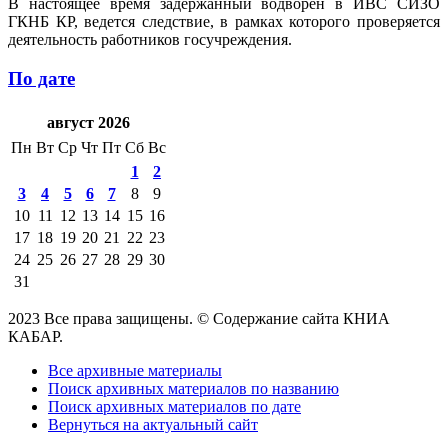
В настоящее время задержанный водворен в ИВС СИЗО
ГКНБ КР, ведется следствие, в рамках которого проверяется
деятельность работников госучреждения.
По дате
август 2026
Пн
Вт
Ср
Чт
Пт
Сб
Вс
1
2
3
4
5
6
7
8
9
10
11
12
13
14
15
16
17
18
19
20
21
22
23
24
25
26
27
28
29
30
31
2023 Все права защищены. © Содержание сайта КНИА
КАБАР.
Все архивные материалы
Поиск архивных материалов по названию
Поиск архивных материалов по дате
Вернуться на актуальный сайт