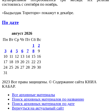
состоялись с сентября по ноябрь.
«Быдылдак Торитори» покажут в декабре.
По дате
август 2026
Пн
Вт
Ср
Чт
Пт
Сб
Вс
1
2
3
4
5
6
7
8
9
10
11
12
13
14
15
16
17
18
19
20
21
22
23
24
25
26
27
28
29
30
31
2023 Все права защищены. © Содержание сайта КНИА
КАБАР.
Все архивные материалы
Поиск архивных материалов по названию
Поиск архивных материалов по дате
Вернуться на актуальный сайт