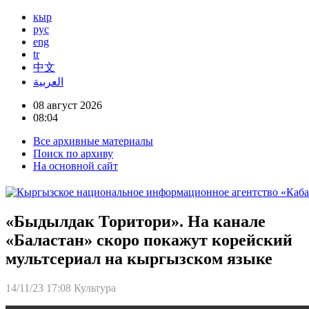
кыр
рус
eng
tr
中文
العربية
08 август 2026
08:04
Все архивные материалы
Поиск по архиву
На основной сайт
«Быдылдак Торитори». На канале
«Баластан» скоро покажут корейский
мультсериал на кыргызском языке
14/11/23 17:08
Культура