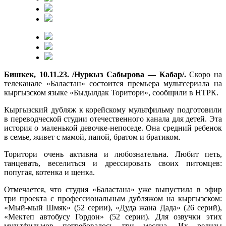
Бишкек, 10.11.23. /Нуркыз Сабырова — Кабар/.
Скоро на
телеканале «Баластан» состоится премьера мультсериала на
кыргызском языке «Быдылдак Торитори», сообщили в НТРК.
Кыргызский дубляж к корейскому мультфильму подготовили
в переводческой студии отечественного канала для детей. Эта
история о маленькой девочке-непоседе. Она средний ребенок
в семье, живет с мамой, папой, братом и братиком.
Торитори очень активна и любознательна. Любит петь,
танцевать, веселиться и дрессировать своих питомцев:
попугая, котенка и щенка.
Отмечается, что студия «Баластана» уже выпустила в эфир
три проекта с профессиональным дубляжом на кыргызском:
«Мый-мый Шмяк» (52 серии), «Дуда жана Дада» (26 серий),
«Мектеп автобусу Гордон» (52 серии). Для озвучки этих
мультфильмов потребовалось три месяца. Их релизы