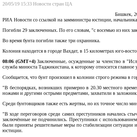
20/05/19 15:33
Новости стран ЦА
Бишкек, 2
РИА Новости со ссылкой на замминистра юстиции, начальник
Погибли 29 заключенных. По его словам, "с восемью из них з
Во время бунта погибли также три охранника.
Колония находится в городе Вахдат, в 15 километрах юго-вост
08:06 (GMT+4)
Заключенные, осужденные за членство в "Исла
служба минюста Таджикистана, к которому относится главное
Сообщается, что бунт произошел в колонии строго режима в го
"В беспорядках, возникших примерно в 20.30 местного време
ножами и другими острыми предметами, захватили в заложники
Среди бунтовщиков также есть жертвы, но их точное число ми
"В ходе переговоров среди самих преступников начались сты
заключённые не подчинились. Преступники с использованием
были приняты решительные меры по стабилизации ситуации и 
юстиции.