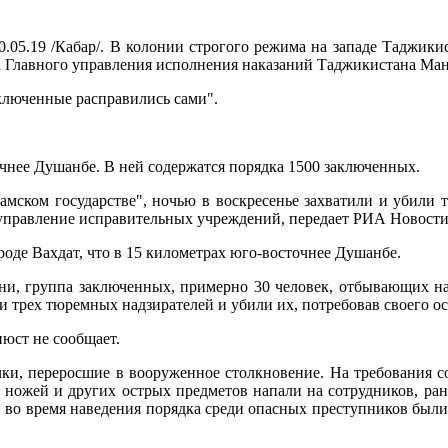
0.05.19 /Кабар/. В колонии строгого режима на западе Таджики
а Главного управления исполнения наказаний Таджикистана Ма
аключенные расправились сами".
очнее Душанбе. В ней содержатся порядка 1500 заключенных.
мском государстве", ночью в воскресенье захватили и убили т
 управление исправительных учреждений, передает РИА Новости
роде Вахдат, что в 15 километрах юго-восточнее Душанбе.
ни, группа заключенных, примерно 30 человек, отбывающих на
 трех тюремных надзирателей и убили их, потребовав своего ос
нюст не сообщает.
чки, переросшие в вооруженное столкновение. На требования 
 ножей и других острых предметов напали на сотрудников, ран
во время наведения порядка среди опасных преступников были 