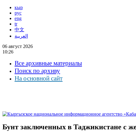
кыр
рус
eng
tr
中文
العربية
06 август 2026
10:26
Все архивные материалы
Поиск по архиву
На основной сайт
Бунт заключенных в Таджикистане с ж