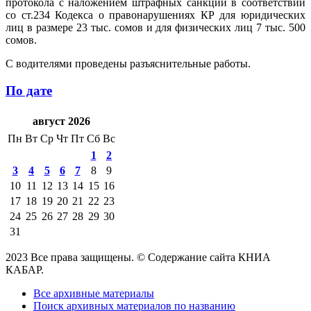
протокола с наложением штрафных санкций в соответствии
со ст.234 Кодекса о правонарушениях КР для юридических
лиц в размере 23 тыс. сомов и для физических лиц 7 тыс. 500
сомов.
С водителями проведены разъяснительные работы.
По дате
август 2026
Пн
Вт
Ср
Чт
Пт
Сб
Вс
1
2
3
4
5
6
7
8
9
10
11
12
13
14
15
16
17
18
19
20
21
22
23
24
25
26
27
28
29
30
31
2023 Все права защищены. © Содержание сайта КНИА
КАБАР.
Все архивные материалы
Поиск архивных материалов по названию