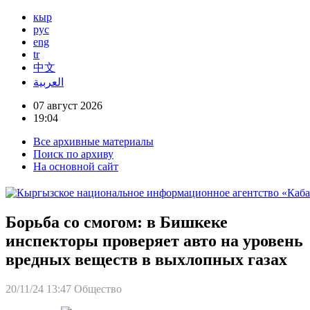
кыр
рус
eng
tr
中文
العربية
07 август 2026
19:04
Все архивные материалы
Поиск по архиву
На основной сайт
Борьба со смогом: в Бишкеке
инспекторы проверяет авто на уровень
вредных веществ в выхлопных газах
20/11/24 13:47
Общество