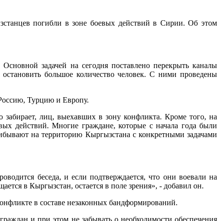
зстанцев погибли в зоне боевых действий в Сирии. Об этом
 Основной задачей на сегодня поставлено перекрыть каналы
ь остановить большое количество человек. С ними проведены
 Россию, Турцию и Европу.
 забирает, лиц, выехавших в зону конфликта. Кроме того, на
вых действий. Многие граждане, которые с начала года были
рибывают на территорию Кыргызстана с конкретными задачами
оводится беседа, и если подтверждается, что они воевали на
ется в Кыргызстан, остается в поле зрения», - добавил он.
конфликте в составе незаконных бандформирований.
 граждан и при этом не забывать о необходимости обеспечения