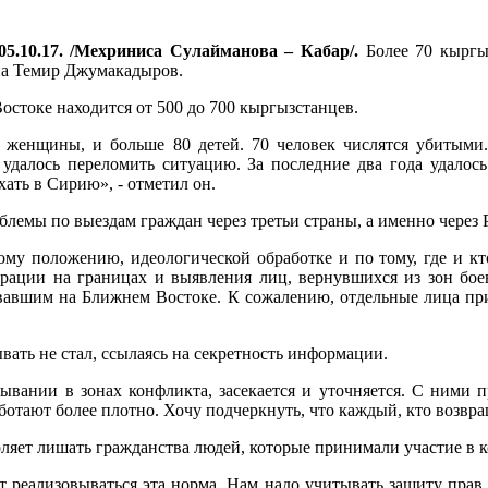
05.10.17. /Мехриниса Сулайманова – Кабар/.
Более 70 кыргы
на Темир Джумакадыров.
остоке находится от 500 до 700 кыргызстанцев.
о женщины, и больше 80 детей. 70 человек числятся убитыми.
удалось переломить ситуацию. За последние два года удалос
хать в Сирию», - отметил он.
блемы по выездам граждан через третьи страны, а именно через
му положению, идеологической обработке и по тому, где и кто
трации на границах и выявления лиц, вернувшихся из зон бое
евавшим на Ближнем Востоке. К сожалению, отдельные лица п
вать не стал, ссылаясь на секретность информации.
вании в зонах конфликта, засекается и уточняется. С ними пр
тают более плотно. Хочу подчеркнуть, что каждый, кто возвраща
яет лишать гражданства людей, которые принимали участие в 
т реализовываться эта норма. Нам надо учитывать защиту прав