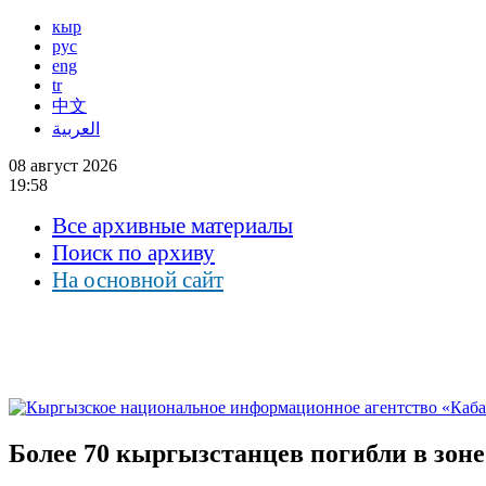
кыр
рус
eng
tr
中文
العربية
08 август 2026
19:58
Все архивные материалы
Поиск по архиву
На основной сайт
Более 70 кыргызстанцев погибли в зо