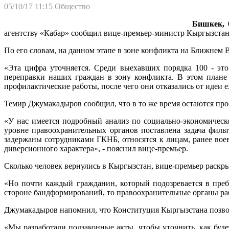
05/10/17 11:15
Общество
Бишкек, 
агентству «Кабар» сообщил вице-премьер-министр Кыргызста
По его словам, на данном этапе в зоне конфликта на Ближнем В
«Эта цифра уточняется. Среди выехавших порядка 100 - эт
переправки наших граждан в зону конфликта. В этом плане 
профилактические работы, после чего они отказались от идеи е
Темир Джумакадыров сообщил, что в то же время остаются про
«У нас имеется подробный анализ по социально-экономическо
уровне правоохранительных органов поставлена задача филь
задержаны сотрудниками ГКНБ, относятся к лицам, ранее во
диверсионного характера», - пояснил вице-премьер.
Сколько человек вернулись в Кыргызстан, вице-премьер раскры
«Но почти каждый гражданин, который подозревается в пребы
стороне бандформирований, то правоохранительные органы рабо
Джумакадыров напомнил, что Конституция Кыргызстана позвол
«Мы разработали подзаконные акты, чтобы уточнить, как буде