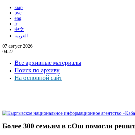
кыр
рус
eng
tr
中文
العربية
07 август 2026
04:27
Все архивные материалы
Поиск по архиву
На основной сайт
Более 300 семьям в г.Ош помогли решит