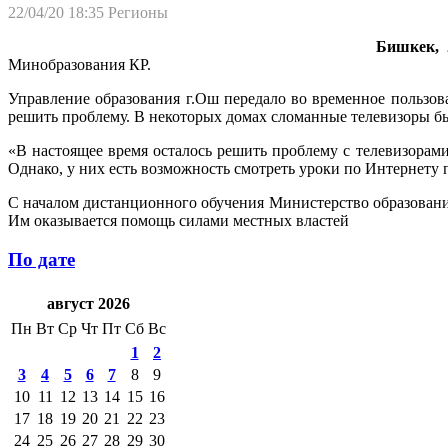
22/04/20 18:35
Регионы
Бишкек, 2
Минобразования КР.
Управление образования г.Ош передало во временное пользо
решить проблему. В некоторых домах сломанные телевизоры б
«В настоящее время осталось решить проблему с телевизорами
Однако, у них есть возможность смотреть уроки по Интернету п
С началом дистанционного обучения Министерство образования
Им оказывается помощь силами местных властей
По дате
август 2026
Пн
Вт
Ср
Чт
Пт
Сб
Вс
1
2
3
4
5
6
7
8
9
10
11
12
13
14
15
16
17
18
19
20
21
22
23
24
25
26
27
28
29
30