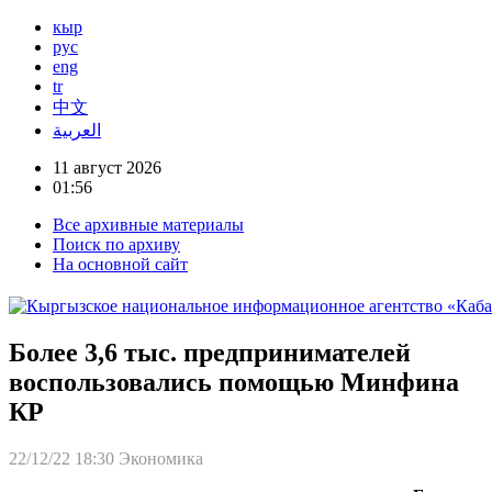
кыр
рус
eng
tr
中文
العربية
11 август 2026
01:56
Все архивные материалы
Поиск по архиву
На основной сайт
Более 3,6 тыс. предпринимателей
воспользовались помощью Минфина
КР
22/12/22 18:30
Экономика