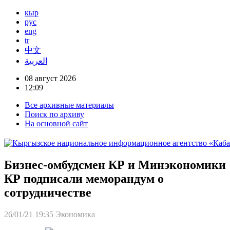
кыр
рус
eng
tr
中文
العربية
08 август 2026
12:09
Все архивные материалы
Поиск по архиву
На основной сайт
Бизнес-омбудсмен КР и Минэкономики
КР подписали меморандум о
сотрудничестве
26/01/21 19:35
Экономика