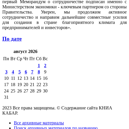
первый Меморандум о сотрудничестве подписан именно с
Министерством экономики - ключевым партнером со стороны
Правительства. Уверен, мы продолжим активное
сотрудничество и направим дальнейшие совместные усилия
для создания в стране благоприятного климата для
предпринимателей и инвесторов».
По дате
август 2026
Пн
Вт
Ср
Чт
Пт
Сб
Вс
1
2
3
4
5
6
7
8
9
10
11
12
13
14
15
16
17
18
19
20
21
22
23
24
25
26
27
28
29
30
31
2023 Все права защищены. © Содержание сайта КНИА
КАБАР.
Все архивные материалы
Поиск архивных материалов по названию