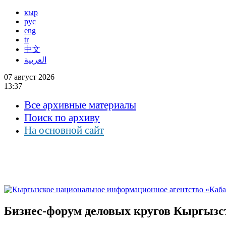
кыр
рус
eng
tr
中文
العربية
07 август 2026
13:37
Все архивные материалы
Поиск по архиву
На основной сайт
Бизнес-форум деловых кругов Кыргызст