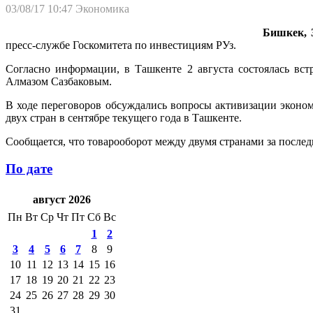
03/08/17 10:47
Экономика
Бишкек, 3
пресс-службе Госкомитета по инвестициям РУз.
Согласно информации, в Ташкенте 2 августа состоялась вст
Алмазом Сазбаковым.
В ходе переговоров обсуждались вопросы активизации эконом
двух стран в сентябре текущего года в Ташкенте.
Сообщается, что товарооборот между двумя странами за последн
По дате
август 2026
Пн
Вт
Ср
Чт
Пт
Сб
Вс
1
2
3
4
5
6
7
8
9
10
11
12
13
14
15
16
17
18
19
20
21
22
23
24
25
26
27
28
29
30
31