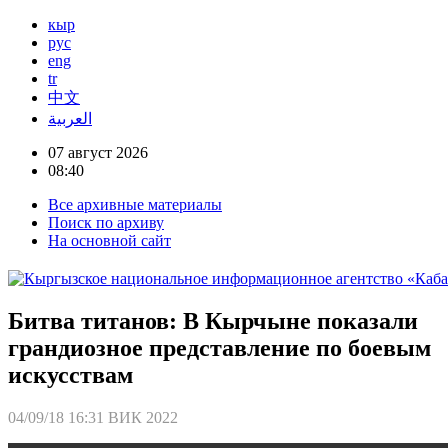
кыр
рус
eng
tr
中文
العربية
07 август 2026
08:40
Все архивные материалы
Поиск по архиву
На основной сайт
Битва титанов: В Кырчыне показали
грандиозное представление по боевым
искусствам
04/09/18 16:31
ВИК 2022